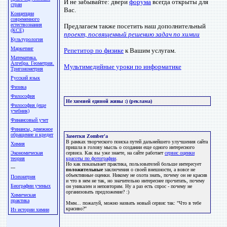
И не забывайте: двери
форума
всегда открыты для
стран
Вас.
Концепции
современного
естествознания
Предлагаем также посетить наш дополнительный
(КСЕ)
проект, посвященный решению задач по химии
Культурология
Маркетинг
Репетитор по физике
к Вашим услугам.
Математика.
Алгебра. Геометрия.
Мультимедийные уроки по информатике
Тригонометрия
Русский язык
Физика
Философия
Не химией единой живы :) (реклама)
Философия (еще
учебник)
Финансовый учет
Финансы, денежное
обращение и кредит
Заметки Zomber'а
В рамках творческого поиска путей дальнейшего улучшения сайта
Химия
пришла в голову мысль о создании еще одного интересного
Экономическая
сервиса. Как вы уже знаете, на сайте работает
сервис оценки
теория
красоты по фотографии
.
Но как показывает практика, пользователей больше интересует
---
положительные
заключения о своей внешности, а вовсе не
объективные оценки. Никому не охота знать, почему он не красив
Психиатрия
и что в нем не так, но значительно интереснее прочитать, почему
Биографии ученых
он уникален и неповторим. Ну а раз есть спрос - почему не
организовать предложение? :)
Химическая
практика
Ммм... пожалуй, можно назвать новый сервис так: "Что в тебе
красиво?"
Из истории химии