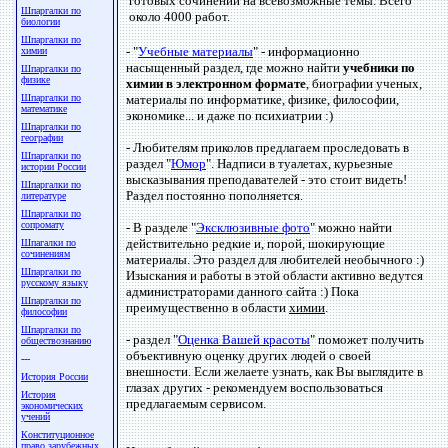
готовых сочинений на всевозможные темы. Всего
Шпаргалки по
около 4000 работ.
биологии
Шпаргалки по
- "
Учебные материалы
" - информационно
химии
насыщенный раздел, где можно найти
учебники по
Шпаргалки по
физике
химии в электронном формате
, биографии ученых,
Шпаргалки по
материалы по информатике, физике, философии,
математике
экономике... и даже по психиатрии :)
Шпаргалки по
географии
- Любителям приколов предлагаем проследовать в
Шпаргалки по
раздел "
Юмор
". Надписи в туалетах, курьезные
истории России
высказывания преподавателей - это стоит видеть!
Шпаргалки по
Раздел постоянно пополняется.
литературе
Шпаргалки по
сопромату
- В разделе "
Эксклюзивные фото
" можно найти
действительно редкие и, порой, шокирующие
Шпагалки по
сочинениям
материалы. Это раздел для любителей необычного :)
Шпаргалки по
Изыскания и работы в этой области активно ведутся
русскому языку
администраторами данного сайта :) Пока
Шпаргалки по
преимущественно в области
химии
.
философии
Шпаргалки по
- раздел "
Оценка Вашей красоты
" поможет получить
обществознанию
объективную оценку других людей о своей
---
внешности. Если желаете узнать, как Вы выглядите в
История России
глазах других - рекомендуем воспользоваться
История
предлагаемым сервисом.
экономических
учений
Конституционное
право зарубежных