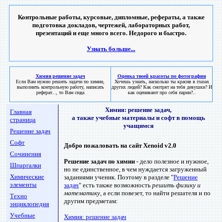
Контрольные работы, курсовые, дипломные, рефераты, а также
подготовка докладов, чертежей, лабораторных работ,
презентаций и еще много всего. Недорого и быстро.
Узнать больше...
Химия решение задач
Оценка твоей красоты по фотографии
Если Вам нужно решить задачи по химии,
Хочешь узнать, насколько ты красив в глазах
выполнить контрольную работу, написать
других людей? Как смотрят на тебя девушки? И
реферат..., то Вам сюда
как оценивают про себя парни?..
Химия: решение задач,
Главная
а также учебные материалы и софт в помощь
страница
учащимся
Решение задач
Софт
Добро пожаловать на сайт Xenoid v2.0
Сочинения
Решение задач по химии
- дело полезное и нужное,
Шпаргалки
но не единственное, в чем нуждается загруженный
Химические
заданиями ученик. Поэтому в разделе "
Решение
элементы
задач
" есть также возможность
решить физику и
математику
, а если повезет, то найти решателя и по
Техно
другим предметам:
энциклопедия
Учебные
Химия: решение задач