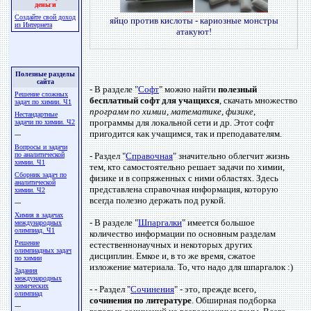
деньги
Создайте свой доход
яйцо против кислоты - кариозные монстры
из Интернета
атакуют!
Полезные разделы
сайта
- В разделе "
Софт
" можно найти
полезный
Решение сложных
бесплатный софт для учащихся
, скачать множество
задач по химии. Ч1
программ по химии, математике, физике
,
Нестандартные
программы для локальной сети и др. Этот софт
задачи по химии. Ч2
пригодится как учащимся, так и преподавателям.
---
Вопросы и задачи
по аналитической
- Раздел "
Справочная
" значительно облегчит жизнь
химии. Ч1
тем, кто самостоятельно решает задачи по химии,
Сборник задач по
физике и в сопряженных с ними областях. Здесь
аналитической
представлена справочная информация, которую
химии. Ч2
всегда полезно держать под рукой.
---
Химия в задачах
- В разделе "
Шпаргалки
" имеется большое
международных
олимпиад. Ч1
количество информации по основным разделам
Решение
естественнонаучных и некоторых других
олимпиадных задач
дисциплин. Емкое и, в то же время, сжатое
по химии
изложение материала. То, что надо для шпаргалок :)
Задания
международных
химических
- - Раздел "
Сочинения
" - это, прежде всего,
олимпиад
сочинения по литературе
. Обширная подборка
---