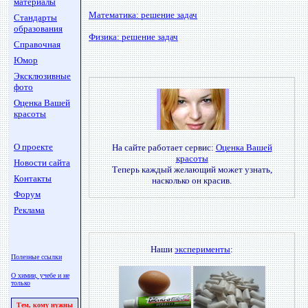
материалы
Математика: решение задач
Стандарты
образования
Физика: решение задач
Справочная
Юмор
Эксклюзивные
фото
Оценка Вашей
красоты
О проекте
На сайте работает сервис:
Оценка Вашей
красоты
Новости сайта
Теперь каждый желающий может узнать,
Контакты
насколько он красив.
Форум
Реклама
Наши
эксперименты
:
Полезные ссылки
О химии, учебе и не
только
Тем, кому нужны