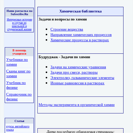
Химическая библиотека
Наша рассылка на
Subscribe.Ru
Задачи и вопросы по химии
Интересные истории
и случаи из
школьной и
Строение вещества
студенческой жизни
Направление химических процессов
Химические процессы в растворах
В помощь
учащимся
Будруджак - Задачи по химии
Учебники по
химии
Задачи на химические уравнения
Сканы книг по
Задачи про смеси, растворы
химии
Электролиз, гальванические элементы
Учебник по
Ионные равновесия в растворах
физике
Справочник по
физике
Методы эксперимента в органической химии
Статьи
курсы английского
языка
Дата последнего обновления страницы: