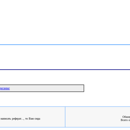
физике
Обшир
аписать реферат..., то Вам сюда
Всего о