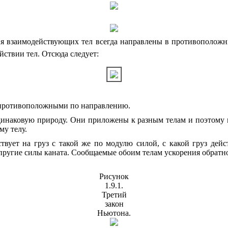
ия взаимодействующих тел всегда направлены в противоположн
ствии тел. Отсюда следует:
и противоположными по направлению.
одинаковую природу. Они приложены к
разным телам
и поэтому 
у телу.
ствует на груз с такой же по модулю силой, с какой груз де
пругие силы каната. Сообщаемые обоим телам ускорения обратн
Рисунок
1.9.1.
Третий
закон
Ньютона.