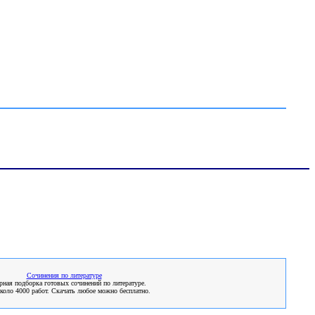
Сочинения по литературе
ная подборка готовых сочинений по литературе.
коло 4000 работ. Скачать любое можно бесплатно.