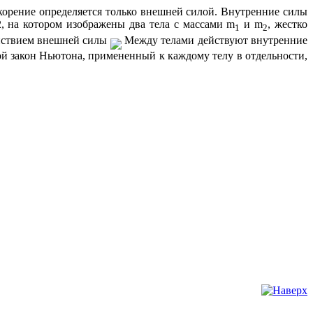
ускорение определяется только внешней силой. Внутренние силы
2, на котором изображены два тела с массами
m
и
m
, жестко
1
2
ействием внешней силы
Между телами действуют внутренние
й закон Ньютона, примененный к каждому телу в отдельности,