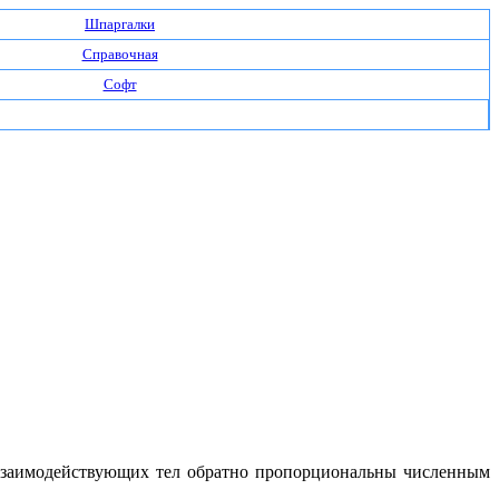
Шпаргалки
Справочная
Софт
 взаимодействующих тел обратно пропорциональны численным