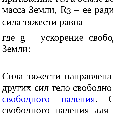
масса Земли,
R
– ее рад
З
сила тяжести равна
где
g
–
ускорение своб
Земли:
Сила тяжести направлена
других сил тело свободно
свободного падения
. С
свободного падения для