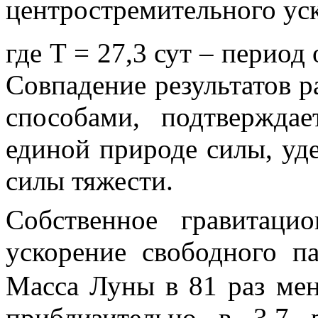
центростремительного уск
где
T
= 27,3 сут
– период 
Совпадение результатов 
способами, подтвержда
единой природе силы, уд
силы тяжести.
Собственное гравитаци
ускорение свободного 
Масса Луны в
81 раз
мен
приблизительно в
3,7 