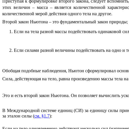
Приступая к формулировке второго закона, следует вспомнить
этих величин – масса – является количественной характери
количественной мерой действия одного тела на другое.
Второй закон Ньютона – это фундаментальный закон природы; 
Если на тела разной массы подействовать одинаковой си
Если силами разной величины подействовать на одно и т
Обобщая подобные наблюдения, Ньютон сформулировал основ
Сила, действующая на тело, равна произведению массы тела на
Это и есть второй закон Ньютона. Он позволяет вычислить уско
В Международной системе единиц (СИ) за единицу силы прини
за эталон силы (
см. §1.7
):
Если на тело одновременно действуют несколько сил (наприме