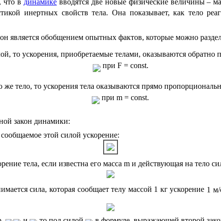
, что в
динамике
вводятся две новые физические величины – ма
стикой инертных свойств тела. Она показывает, как тело ре
он является обобщением опытных фактов, которые можно раздели
лой, то ускорения, приобретаемые телами, оказываются обратно
при
F
= const
.
о же тело, то ускорения тела оказываются прямо пропорционал
при
m
= const
.
ной закон динамики:
 сообщаемое этой силой ускорение:
рение тела, если известна его масса
m
и действующая на тело с
мается сила, которая сообщает телу массой
1 кг
ускорение
1 м/
р,
и
то под силой
в формуле, выражающей второй зак