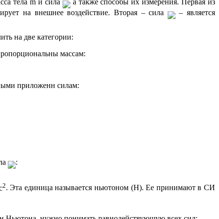
сса тела
m
и сила
а также способы их измерения. Первая из
агирует на внешнее воздействие. Вторая – сила
– является
ть на две категории:
 пропорциональны массам:
ьными приложенн силам:
ила
:
2
с
. Эта единица называется
ньютоном (Н)
. Ее принимают в СИ
он Ньютона, нужно понимать
равнодействующую всех сил
: