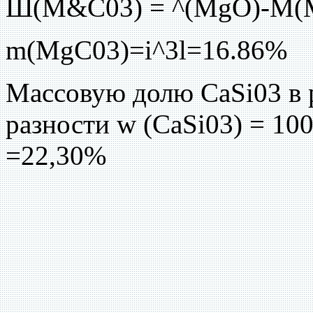
Ш(М&С03) = ^(MgO)-M(
m(MgC03)=i^3l=16.86%
Массовую долю CaSi03 в 
разности w (CaSi03) = 100
=22,30%