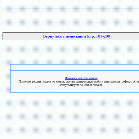
Вернуться в меню книги (стр. 101-200)
Поможем решить химию
Поможем решить задачи по химии, сделать контрольную работу или написать реферат. А т
консультируем по химии онлайн.