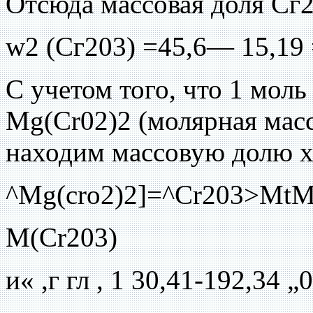
Отсюда массовая доля Сг2
w2 (Сг203) =45,6— 15,19 
С учетом того, что 1 моль
Mg(Cr02)2 (молярная масса
находим массовую долю х
^Mg(cro2)2]=^Cr203>MtM
M(Cr203)
и« ,г гл , 1 30,41-192,34 „0