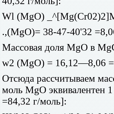
40,32 г/моль]:
Wl (MgO) _^[Mg(Cr02)2]
.,(MgO)= 38-47-40'32 =8,0
Массовая доля MgO в MgC
w2 (MgO) = 16,12—8,06 =
Отсюда рассчитываем мас
моль MgO эквивалентен 
=84,32 г/моль]: