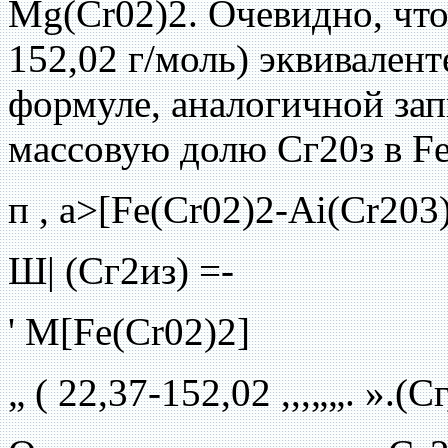
Mg(Cr02)2. Очевидно, что
152,02 г/моль) эквивален
формуле, аналогичной за
массовую долю Сг20з в Fe
п , a>[Fe(Cr02)2-Ai(Cr203
Ш| (Сг2из) =-
' M[Fe(Cr02)2]
„ ( 22,37-152,02 ,,,„„. ».(