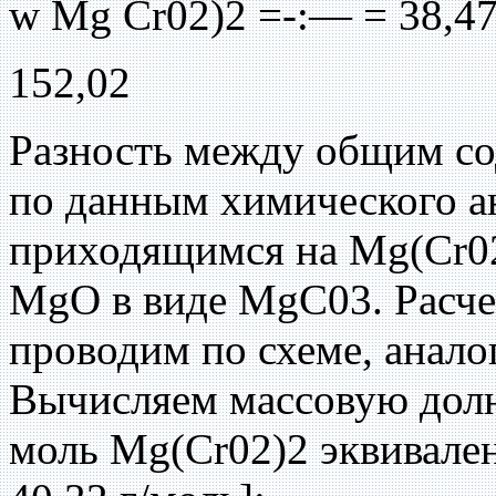
w Mg Cr02)2 =-:— = 38,4
152,02
Разность между общим с
по данным химического а
приходящимся на Mg(Cr02
MgO в виде MgC03. Расч
проводим по схеме, анал
Вычисляем массовую долю
моль Mg(Cr02)2 эквивале