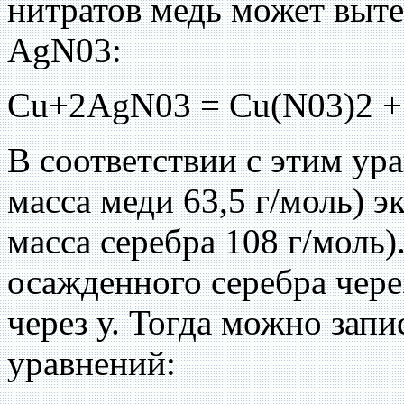
нитратов медь может выте
AgN03:
Cu+2AgN03 = Cu(N03)2 +
В соответствии с этим ур
масса меди 63,5 г/моль) э
масса серебра 108 г/моль
осажденного серебра чере
через у. Тогда можно зап
уравнений: