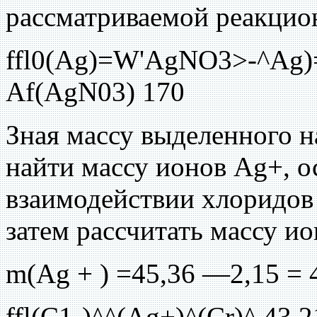
рассматриваемой реакцио
ffl0(Ag)=W'AgNO3>-^Ag)=
Af(AgN03) 170
Зная массу выделенного н
найти массу ионов Ag+, 
взаимодействии хлоридов
затем рассчитать массу ио
m(Ag + ) =45,36 —2,15 = 4
ffl(C1-)^^(Ag+)^(Cr)^ 43,