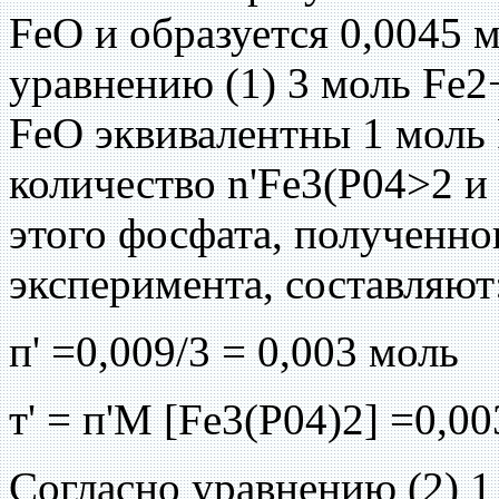
FeO и образуется 0,0045 
уравнению (1) 3 моль Fe2
FeO эквивалентны 1 моль 
количество n'Fe3(P04>2 и
этого фосфата, полученно
эксперимента, составляют
п' =0,009/3 = 0,003 моль
т' = п'М [Fe3(P04)2] =0,00
Согласно уравнению (2) 1 м