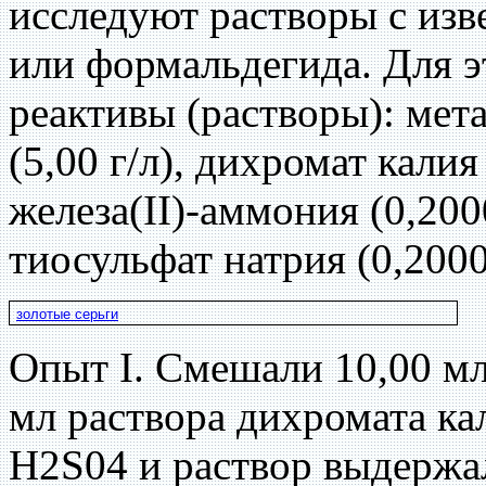
исследуют растворы с из
или формальдегида. Для 
реактивы (растворы): мета
(5,00 г/л), дихромат кали
железа(II)-аммония (0,2000
тиосульфат натрия (0,2000
золотые серьги
Опыт I. Смешали 10,00 мл
мл раствора дихромата ка
H2S04 и раствор выдержал