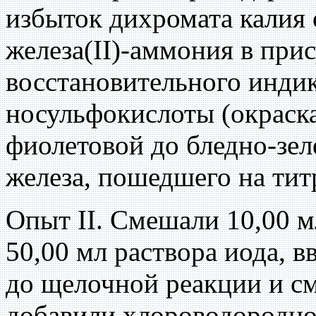
избыток дихромата калия 
железа(II)-аммония в при
восстановительного инди
носульфокислоты (окраска
фиолетовой до бледно-зел
железа, пошедшего на титр
Опыт II. Смешали 10,00 м
50,00 мл раствора иода, в
до щелочной реакции и см
добавили хлороводородно