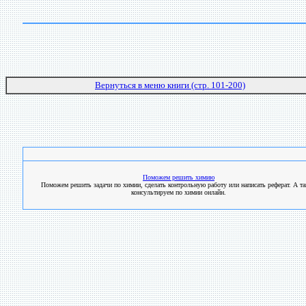
Вернуться в меню книги (стр. 101-200)
Поможем решить химию
Поможем решить задачи по химии, сделать контрольную работу или написать реферат. А т
консультируем по химии онлайн.