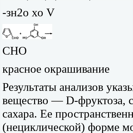
-зн2о хо V
СНО
красное окрашивание
Результаты анализов указы
вещество — D-фруктоза, с
сахара. Ее пространствен
(нециклической) форме м