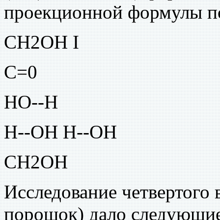
проекционной формулы п
СН2ОН I
С=0
НО--Н
Н--ОН Н--ОН
СН2ОН
Исследование четвертого 
порошок) дало следующие