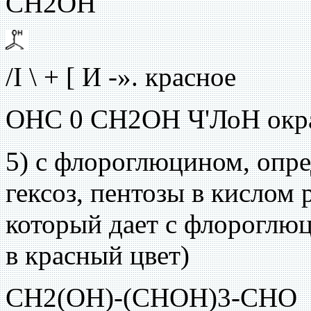
СН2ОН
/I \ + [ И -». красное
ОНС 0 СН2ОН Ч'ЛоН окр
5) с флороглюцином, опре
гексоз, пентозы в кислом
который дает с флороглю
в красный цвет)
СН2(ОН)-(СНОН)3-СНО