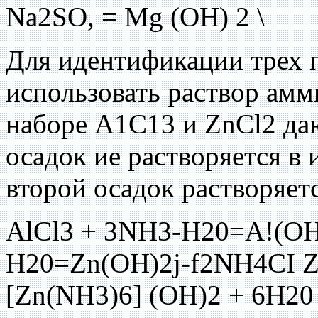
Na2SO, = Mg (OH) 2 \
Для идентификации трех 
использовать раствор амми
наборе А1С13 и ZnCl2 да
осадок ие растворяется в 
второй осадок растворяетс
AlCl3 + 3NH3-H20=A!(OH
H20=Zn(OH)2j-f2NH4CI 
[Zn(NH3)6] (ОН)2 + 6Н20