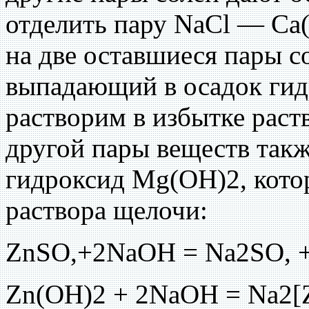
отделить пару NaCl — Ca
на две оставшиеся пары с
выпадающий в осадок гид
растворим в избытке раст
другой пары веществ так
гидроксид Mg(OH)2, котор
раствора щелочи:
ZnSO,+2NaOH = Na2SO, +
Zn(OH)2 + 2NaOH = Na2