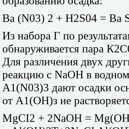
образованию осадка:
Ва (N03) 2 + H2S04 = Ва 
Из набора Г по результат
обнаруживается пара К2С
Для различения двух друг
реакцию с NaOH в водном
A1(N03)3 дают осадки ос
от А1(ОН)з ие растворяет
MgCI2 + 2NaOH = Mg(OH)