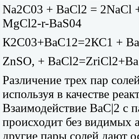
Na2C03 + BaCl2 = 2NaCl 
MgCl2-r-BaS04
К2С03+ВаС12=2КС1 + Ва
ZnSO, + BaCl2=ZriCl2+B
Различение трех пар соле
используя в качестве реа
Взаимодействие ВаС|2 с 
происходит без видимых а
другие пары солей дают о