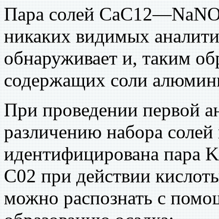
Пара солей СаС12—NaNOe
никаких видимых аналити
обнаруживает и, таким об
содержащих соли алюмини
При проведении первой а
различению набора солей 
идентифицирована пара 
С02 при действии кислоты
можно распознать с помо