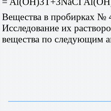
= Al(OH)3T+3NaCI Al(OH
Вещества в пробирках № 4
Исследование их раствор
вещества по следующим а