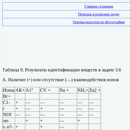
Главная страница
Помощь в решении задач
Оценка красоты по фотографии
Таблица 9. Результаты идентификации веществ в задаче 3.6
А. Наличие (+) или отсутствие (—) взаимодействия ионов
Ионы
АК+
А1°
CV +
Na +
NH,+
Zn2 +
Вг~
С1-
+
—
—
—
—
—
г
+
—
+
—
—
—
NOf
—
—
—
—
—
—
он-
+
+
—
+
s..o?-
+
+
—