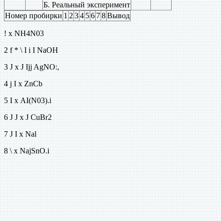
Б. Реальный эксперимент
Номер пробирки
1
2
3
4
5
6
7
8
Вывод
! х NH4N03
2 f * \ I i I NaOH
3 J x J Ijj AgNO:,
4 j I x ZnCb
5 I x AI(N03).i
6 J J x J CuBr2
7 J I x Nal
8 \ x NajSnO.i