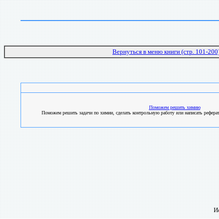
Вернуться в меню книги (стр. 101-200
Поможем решить химию
Поможем решить задачи по химии, сделать контрольную работу или написать реферат
И