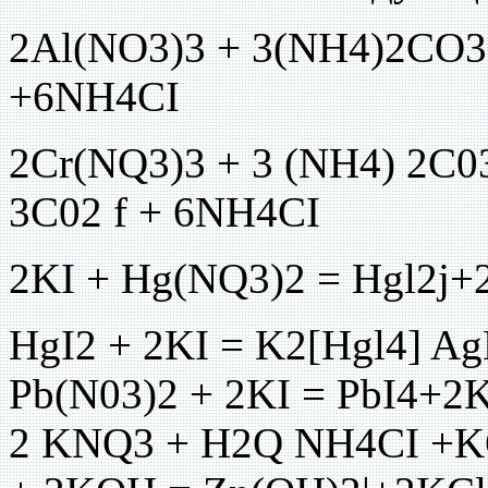
2Al(NO3)3 + 3(NH4)2CO3 
+6NH4CI
2Cr(NQ3)3 + 3 (NH4) 2С03
3C02 f + 6NH4CI
2KI + Hg(NQ3)2 = Hgl2j
HgI2 + 2KI = K2[Hgl4] Ag
Pb(N03)2 + 2KI = PbI4+
2 KNQ3 + H2Q NH4CI +K