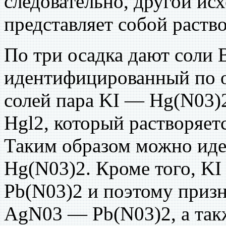
следовательно, другой и
представляет собой раств
По три осадка дают соли 
идентифицированный по о
солей пара KI — Hg(N03)2
Hgl2, который растворяетс
Таким образом можно иде
Hg(N03)2. Кроме того, KI
Pb(N03)2 и поэтому приз
AgN03 — Pb(N03)2, а та