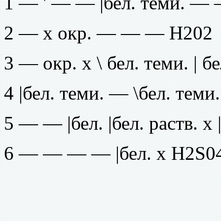
1 — ' — — |бел. теми. —
2 — х окр. — — — Н202
3 — окр. х \ бел. теми. | 
4 |бел. теми. — \бел. теми
5 — — |бел. |бел. раств. х
6 — — — — |бел. х H2S0