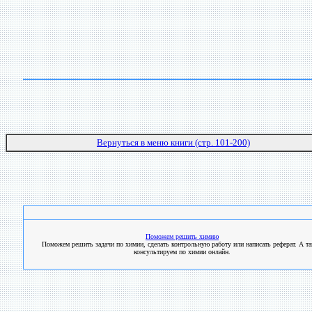
Вернуться в меню книги (стр. 101-200)
Поможем решить химию
Поможем решить задачи по химии, сделать контрольную работу или написать реферат. А т
консультируем по химии онлайн.