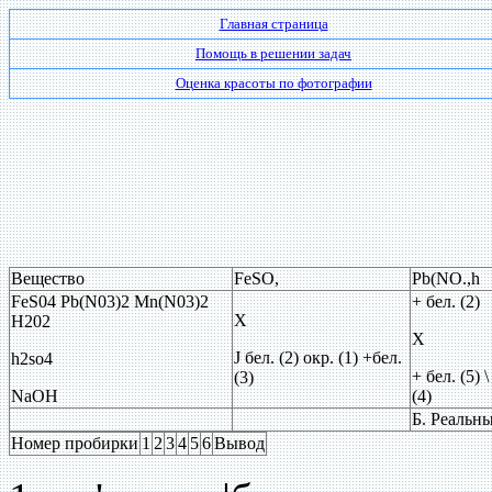
Главная страница
Помощь в решении задач
Оценка красоты по фотографии
Вещество
FeSO,
Pb(NO.,h
FeS04 Pb(N03)2 Mn(N03)2
+ бел. (2)
X
Н202
X
J бел. (2) окр. (1) +бел.
h2so4
+ бел. (5) \
(3)
NaOH
(4)
Б. Реальн
Номер пробирки
1
2
3
4
5
6
Вывод