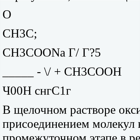
О
СН3С;
CH3COONa Г/ Г?5
_____ - \/ + СН3СООН
Ч00Н снгС1г
В щелочном растворе окс
присоединением молекул в
промежуточном этапе в р