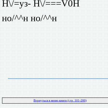
Н\/=уз- H\/===V0H
но/^^н но/^^н
Вернуться в меню книги (стр. 101-200)