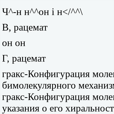
Ч^-н н^^он i н</^^\
В, рацемат
он он
Г, рацемат
гракс-Конфигурация молек
бимолекулярного механизм
гракс-Конфигурация молек
указания о его хиральнос