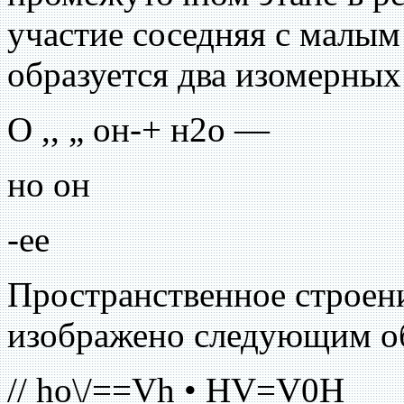
участие соседняя с малым
образуется два изомерных
О ,, „ он-+ н2о —
но он
-ее
Пространственное строени
изображено следующим о
// ho\/==Vh • HV=V0H