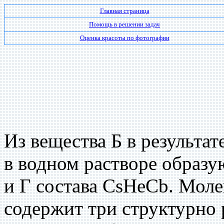
Главная страница
Помощь в решении задач
Оценка красоты по фотографии
Из вещества Б в результат
в водном растворе образ
и Г состава CsHeCb. Моле
содержит три структурно 