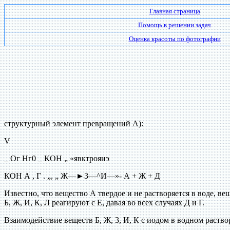
Главная страница
Помощь в решении задач
Оценка красоты по фотографии
структурный элемент превращений А):
V
_ Ог Нг0 _ КОН „ «явктрояиэ
КОН А , Г . „, „ Ж—►З—^И—»- А + Ж + Д
Известно, что вещество А твердое и не растворяется в воде, в
Б, Ж, И, К, Л реагируют с Е, давая во всех случаях Д и Г.
Взаимодействие веществ Б, Ж, 3, И, К с иодом в водном раст