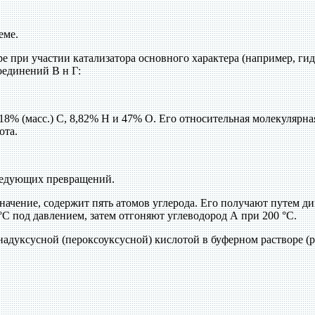
еме.
оре при участии катализатора основного характера (например, г
оединений В н Г:
% (масс.) С, 8,82% Н и 47% О. Его относительная молекулярная 
ота.
следующих превращений.
значение, содержит пять атомов углерода. Его получают путем 
С под давлением, затем отгоняют углеводород А при 200 °С.
адуксусной (пероксоуксусной) кислотой в буферном растворе (рН