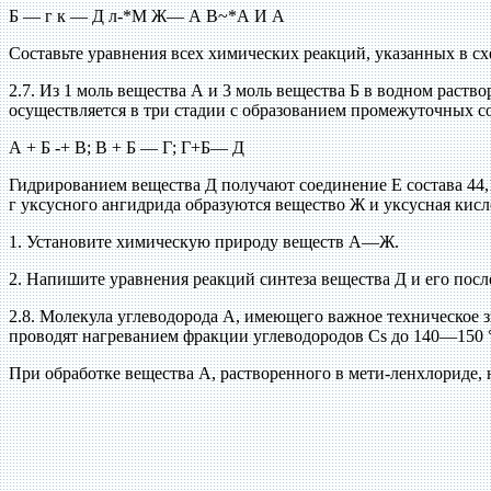
Б — г к — Д л-*М Ж— А В~*А И А
Составьте уравнения всех химических реакций, указанных в сх
2.7. Из 1 моль вещества А и 3 моль вещества Б в водном раств
осуществляется в три стадии с образованием промежуточных с
А + Б -+ В; В + Б — Г; Г+Б— Д
Гидрированием вещества Д получают соединение Е состава 44,18
г уксусного ангидрида образуются вещество Ж и уксусная кисл
1. Установите химическую природу веществ А—Ж.
2. Напишите уравнения реакций синтеза вещества Д и его по
2.8. Молекула углеводорода А, имеющего важное техническое 
проводят нагреванием фракции углеводородов Cs до 140—150 °
При обработке вещества А, растворенного в мети-ленхлориде, н