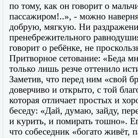
по тому, как он говорит о мальчи
пассажиром!..», - можно наверн
добрую, мягкую. Ни раздражени
пренебрежительного равнодушия
говорит о ребёнке, не проскольз
Притворное сетование: «Беда мн
только лишь резче оттенило ист
Заметив, что перед ним «свой б
доверчиво и открыто, с той бла
которая отличает простых и хор
беседу: «Дай, думаю, зайду, пе
и курить, и помирать тошно». Ег
что собеседник «богато живёт, п