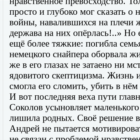
нравственное превосходство. То
просто и глубоко мог сказать о
войны, навалившихся на плечи 
держава на них опёрлась!..» Но
ещё более тяжкие: погибла семь
немецкого снайпера оборвала ж
же в его глазах не затаено ни м
ядовитого скептицизма. Жизнь и
смогла его сломить, убить в нё
И вот последняя веха пути глав
Соколов усыновляет маленького
лишила родных. Своё решение в
Андрей не пытается мотивирова
не связан с проблемой нравствен