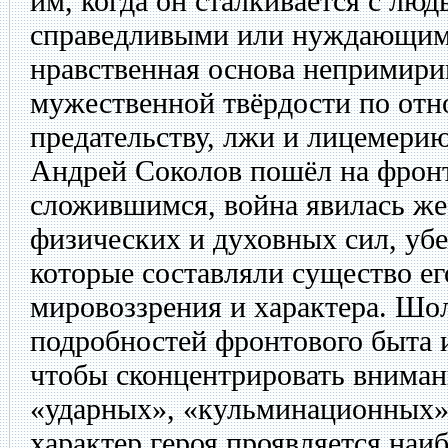
им, когда он сталкивается с лю
справедливыми или нуждающимис
нравственная основа непримири
мужественной твёрдости по отн
предательству, лжи и лицемери
Андрей Соколов пошёл на фрон
сложившимся, война явилась же
физических и духовных сил, уб
которые составляли существо ег
мировоззрения и характера. Шо
подробностей фронтового быта 
чтобы сконцентрировать вниман
«ударных», «кульминационных» 
характер героя проявляется наиб