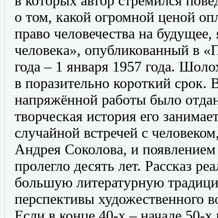
в которых автор стремился пове
о том, какой огромной ценой оп
право человечества на будущее, 
человека», опубликованный в «П
года – 1 января 1957 года. Шоло
в поразительно короткий срок. 
напряжённой работы было отдан
творческая история его занимае
случайной встречей с человеко
Андрея Соколова, и появлением
пролегло десять лет. Рассказ ре
большую литературную традици
перспективы художественного 
Если в конце 40-х – начале 50-х