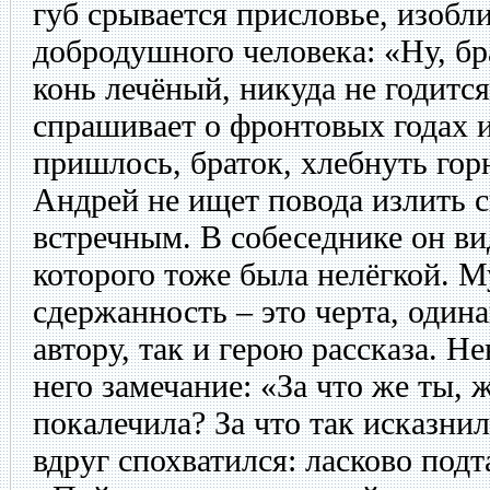
губ срывается присловье, изоб
добродушного человека: «Ну, бр
конь лечёный, никуда не годитс
спрашивает о фронтовых годах и
пришлось, браток, хлебнуть го
Андрей не ищет повода излить 
встречным. В собеседнике он ви
которого тоже была нелёгкой. 
сдержанность – это черта, один
автору, так и герою рассказа. Н
него замечание: «За что же ты, 
покалечила? За что так исказнил
вдруг спохватился: ласково подт