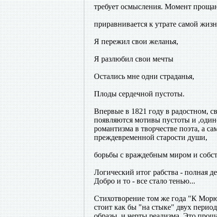
требует осмысления. Момент прощан
приравнивается к утрате самой жизн
Я пережил свои желанья,
Я разлюбил свои мечты
Остались мне одни страданья,
Плоды сердечной пустоты.
Впервые в 1821 году в радостном, 
появляются мотивы пустоты и ,одино
романтизма в творчестве поэта, а с
преждевременной старости души,
борьбы с враждебным миром и собст
Логический итог рабства - полная д
Добро и то - все стало тенью...
Стихотворение том же года "К Мор
стоит как бы "на стыке" двух перио
образы, и черты реализма. Это проща