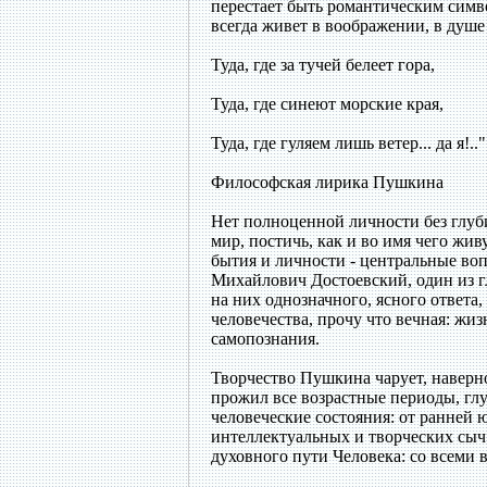
перестает быть романтическим симво
всегда живет в воображении, в душе
Туда, где за тучей белеет гора,
Туда, где синеют морские края,
Туда, где гуляем лишь ветер... да я!.."
Философская лирика Пушкина
Нет полноценной личности без глу
мир, постичь, как и во имя чего жи
бытия и личности - центральные во
Михайлович Достоевский, один из 
на них однозначного, ясного ответа,
человечества, прочу что вечная: жиз
самопознания.
Творчество Пушкина чарует, наверно
прожил все возрастные периоды, глу
человеческие состояния: от ранней 
интеллектуальных и творческих сыч 
духовного пути Человека: со всеми 