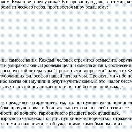
лом. Куда зовет орел узника? В очарованную даль, в тот мир, к
 романтического героя, противостоя миру реальному:
бины самосознания. Каждый человек стремится осмыслить окру
вут и умирают люди. Проблемы цели и смысла жизни, соотнесени
просы русской литературы "Проклятыми вопросами" назвал их 
глубочайших философов нашей литературы. Проклятыми - ибо не
 ибо всегда они мучили и будут мучить людей. И это - залог бесс
нь духа - в этой неуспокоенности, в этой бесконечной жажде
е, прежде всего гармонией, тем, что поэт удивительно полноце
боко прочувствовал и блистательно отразил в своей поэзии все
юности до полного, гармоничного расцвета всех душевных,
взрослого человека. По сути, пушкинское творчество - отражен
взлетами и падениями, с заблуждениями, самообманом - и их