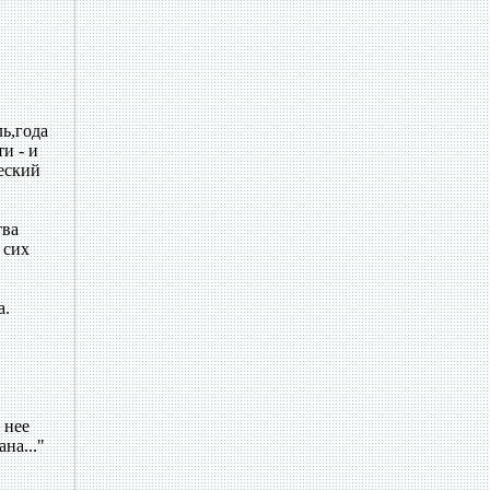
ь,года
и - и
ческий
тва
 сих
а.
 нее
на..."