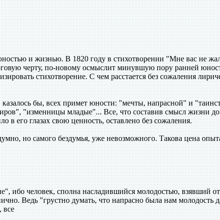
юностью и жизнью. В 1820 году в стихотворении "Мне вас не жал
оговую черту, по-новому осмыслит минувшую пору ранней юност
изировать стихотворение. С чем расстается без сожаления лири
, казалось бы, всех примет юности: "мечты, напрасной" и "таинс
пиров", "изменницы младые"... Все, что составив смысл жизни до
ило в его глазах свою ценность, оставлено без сожаления.
думно, но самого бездумья, уже невозможного. Такова цена опыт
е", ибо человек, сполна насладившийся молодостью, взявший от
ично. Ведь "грустно думать, что напрасно была нам молодость да
 все