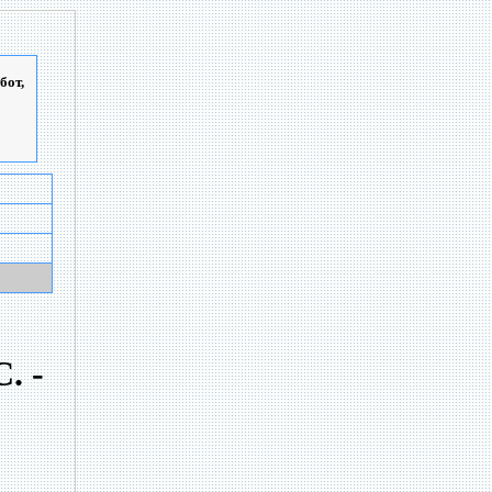
бот,
. -