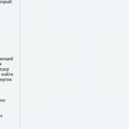
оторый
жающий
я
Федор
 найти
мертия
нно
ие