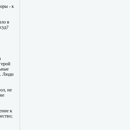
оры - к
ило в
 суд?
и
герой
льные
р. Люди
ол, не
 не
ение к
чество;