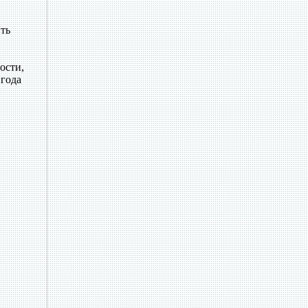
ить
ости,
 года