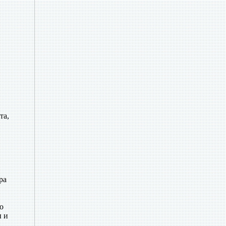
та,
ра
о
ы и