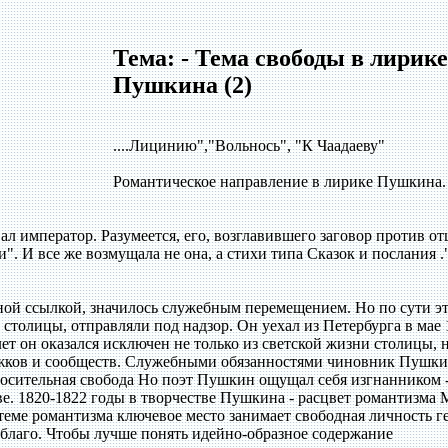
Тема: - Тема свободы в лирике
Пушкина (2)
....Лицинию","Вольнось", "К Чаадаеву"
Романтическое направление в лирике Пушкина.
ал император. Разумеется, его, возглавившего заговор против от
". И все же возмущала не она, а стихи типа Сказок и послания .
ой ссылкой, значилось служебным перемещением. Но по сути э
столицы, отправляли под надзор. Он уехал из Петербурга в мае 
 лет он оказался исключен не только из светской жизни столицы, 
жков и сообществ. Служебными обязанностями чиновник Пушк
носительная свобода Но поэт Пушкин ощущал себя изгнанником -
стве. 1820-1822 годы в творчестве Пушкина - расцвет романтизма
теме романтизма ключевое место занимает свободная личность ге
 благо. Чтобы лучше понять идейно-образное содержание