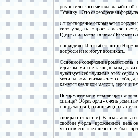
романтического метода, давайте об
"Узнику". Это своеобразная формул
Стихотворение открывается обручи 
голову задать вопрос: за какое прес
Где расположена тюрьма? Разумеется
приходило. И это абсолютно Нормал
вопросы и не могут возникать.
Основное содержание романтизма - 
идеалам: мир не таков, каким долж
чувствует себя чужим в этом сером 
мотивы романтизма - тема свободы,
кажутся безликой массой, герой ищет
Вскормленный в неволе орел молодо
синица? Образ орла - очень романтич
приручается!), одинокая (орлы никог
собираются в стаи). В нем - мощь св
свободе у орла - врожденное, ведь о
утратив его, орел перестает быть ор