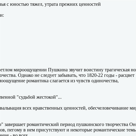
ья с юностью тяжел, утрата прежних ценностей
и:
светлом мироощущении Пушкина звучит воистину трагическая но
чества. Однако не следует забывать, что 1820-22 годы - расцвет
амоощущение романтика слагается из чувств одиночества,
венной "судьбой жестокой"...
евальвация всех нравственных ценностей, обесчеловечивание ми
ю" завершает романтический период пушкинского творчества Он
дов, пегому в нем присутствуют и некоторые романтические тем
ние - во всех