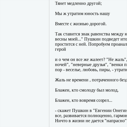
Тянет медленно другой;
Мы ж утратим юность нашу
Вместе с жизнью дорогой.
Так ставится знак равенства между 
весны моей..." Пушкин подведет ит
простится с ней. Попробуем проанал
герой
и о чем он все же жалеет? "Не жаль"
ночей", "неверные друзья", "венки 
пор - веселье, любовь, пиры, - утрат
Жаль не времени , потраченного без
Блажен, кто смолоду был молод,
Блажен, кто вовремя созрел...
- скажет Пушкин в "Евгении Онегин
все, развивается полноценно, гармон
Ничто в жизни не дается "напрасно",