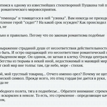
ратимся к одному из известнейших стихотворений Пушкина той п
а романтического мировосприятия.
"темницы" и томящегося в ней "узника". Вам никогда не приход
тупление герой "сидит"? На какой срок осужден? Как происходил
, не
ьно и правильно. Пегому что по законам романтизма подобные
выражение страданий души от несоответствия действителыност
ен быть. И остро ощущающий это несоответствие романтический 
обыденном мире. Он одинок, он загнан в клетку. Отсюда центра
 бегства из тюрьмы в некий иной, недостижимый и манящий ми
 свой мир вне толпы: там, где небо, море - стихия.
й, мой грустный товарищ... Отчего именно орел? Почему не щег
еский символ. Прежде всего, это птиц гордая (не дается в руки,
да не
ободного полета, тяга в поднебесье... Обратите внимание: стремл
н вскормлен в неволе. То есть, это стремление - определяющее ка
лом,