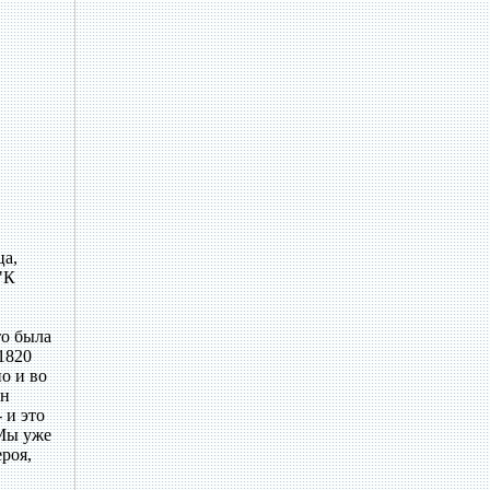
ца,
"К
то была
1820
но и во
ин
 и это
 Мы уже
роя,