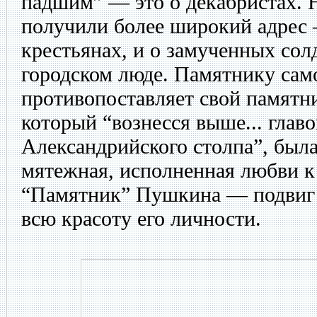
падшим” — это о декабристах. 
получили более широкий адрес 
крестьянах, и о замученных солд
городском люде. Памятнику са
противопоставляет свой памятн
который “вознесся выше... глав
Александрийского столпа”, был
мятежная, исполненная любви к 
“Памятник” Пушкина — подвиг 
всю красоту его личности.