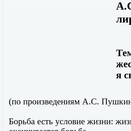
А.
ли
Тем
же
я с
(по произведениям А.С. Пушки
Борьба есть условие жизни: жиз