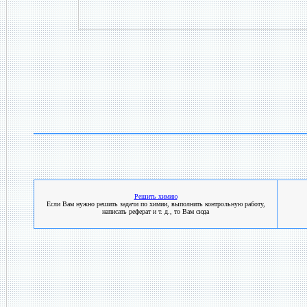
Решить химию
Если Вам нужно решить задачи по химии, выполнить контрольную работу,
написать реферат и т. д., то Вам сюда