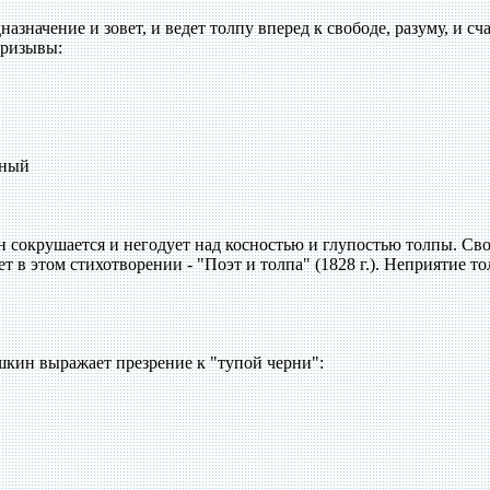
азначение и зовет, и ведет толпу вперед к свободе, разуму, и сч
призывы:
нный
 сокрушается и негодует над косностью и глупостью толпы. Св
т в этом стихотворении - "Поэт и толпа" (1828 г.). Неприятие т
шкин выражает презрение к "тупой черни":