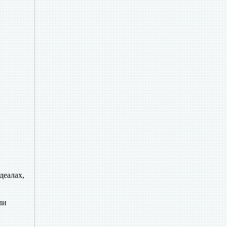
деалах,
ли