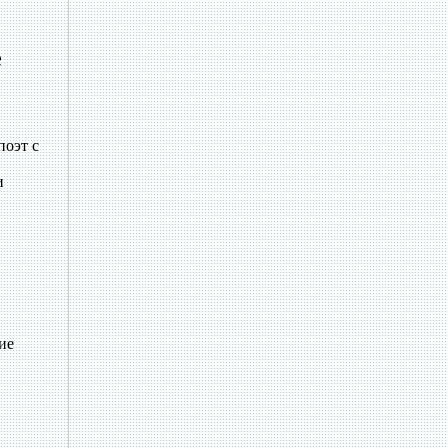
е
поэт с
и
ие