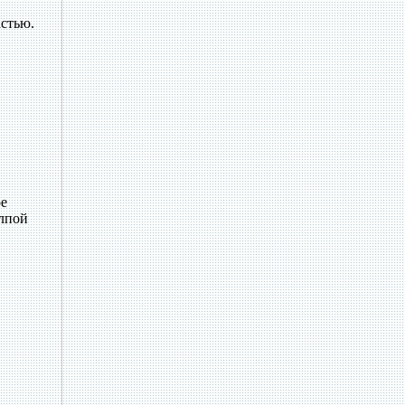
астью.
ое
олпой