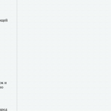
еющей
ок и
но
народ