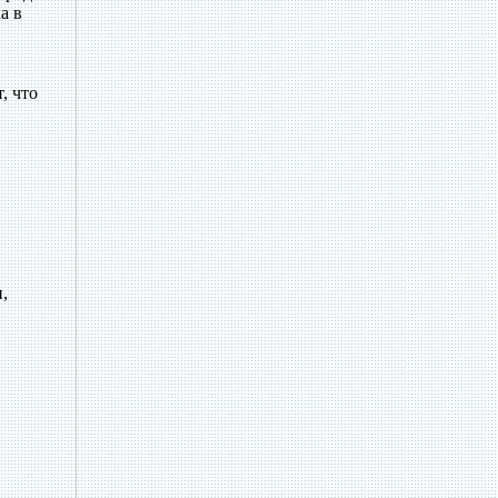
а в
, что
,