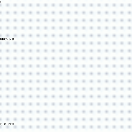
о
зжечь в
, и его