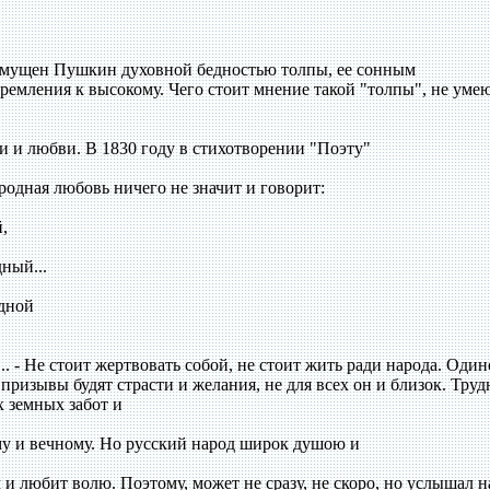
озмущен Пушкин духовной бедностью толпы, ее сонным
тремления к высокому. Чего стоит мнение такой "толпы", не ум
и и любви. В 1830 году в стихотворении "Поэту"
родная любовь ничего не значит и говорит:
,
ный...
одной
.. - Не стоит жертвовать собой, не стоит жить ради народа. Один
о призывы будят страсти и желания, не для всех он и близок. Труд
х земных забот и
у и вечному. Но русский народ широк душою и
 и любит волю. Поэтому, может не сразу, не скоро, но услышал 