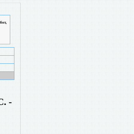
бот,
. -