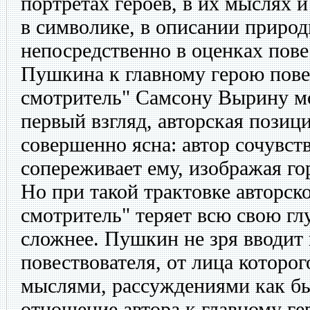
портретах героев, в их мыслях и
в символике, в описании природ
непосредственно в оценках пов
Пушкина к главному герою пов
смотритель" Самсону Вырину мо
первый взгляд, авторская позиц
совершенно ясна: автор сочувст
сопереживает ему, изображая гор
Но при такой трактовке авторс
смотритель" теряет всю свою гл
сложнее. Пушкин не зря вводит 
повествователя, от лица которог
мыслями, рассуждениями как бы
отношение автора к главному г