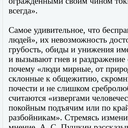
огражденными своим чином токм
всегда».
Самое удивительное, что беспра
людей», их невозможность дост
грубость, обиды и унижения им
и вызывают гнев и раздражение 
почему «люди мирные, от прир
склонные к общежитию, скромны
почести и не слишком среброл
считаются «извергами человечес
покойным подъячим или по кра
разбойникам». Стремясь измени
мнение, А. С. Пушкин рассказы