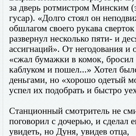
за дверь ротмистром Минским (
гусар). «Долго стоял он неподви
обшлагом своего рукава сверток
развернул несколько пяти- и де
ассигнаций». От негодования и 
«сжал бумажки в комок, бросил 
каблуком и пошел...» Хотел был
деньгами, но «хорошо одетый м
успел их подобрать и быстро уех
Станционный смотритель не смир
поговорил с дочерью, и сделал 
увидеть, но Дуня, увидев отца,