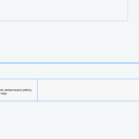
ть контрольную работу,
 сюда