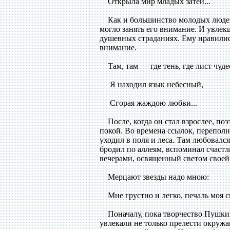
Открыла мир младых затей...
Как и большинство молодых людей,
могло занять его внимание. И увлек
душевных страданиях. Ему нравилис
внимание.
Там, там — где тень, где лист чуд
Я находил язык небесный,
Сгорая жаждою любви...
После, когда он стал взрослее, по
покой. Во времена ссылок, перепол
уходил в поля и леса. Там любовалс
бродил по аллеям, вспоминал счаст
вечерами, освященный светом своей
Мерцают звезды надо мною:
Мне грустно и легко, печаль моя с
Поначалу, пока творчество Пушкина
увлекали не только прелести окружа