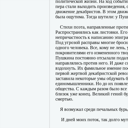
политической жизни. На ход событий
пера стали выходить произведения, 
движение декабристов. В этом движ
была ощутима. Тогда шутили: у Пу
Стихи поэта, направленные против
Распространялись как листовки. Его
непричастность к написанию эпиграм
Под угрозой расправы многие бросил
одного человека. Все, кому не лень,
покровителями его измененного твор
Пушкина постоянно отсылали подаль
направлялись против него. И даже с
вздохнуть. Их фамильное имение по
первой жертвой декабристской рево
заставила некоторые умы обдумать б
единомышленники. Но до их появле
общества. С каждым разом было все 
близок уже конец. Великий гений бу
смертью.
Я возмужал среди печальных бурь
И дней моих поток, так долго му