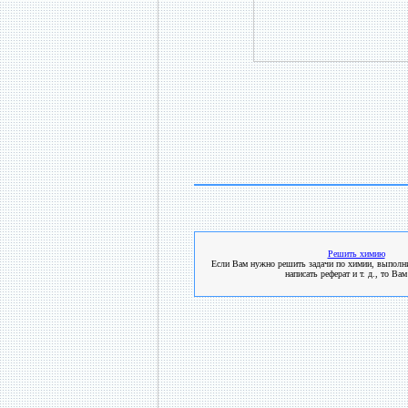
Решить химию
Если Вам нужно решить задачи по химии, выполни
написать реферат и т. д., то Вам