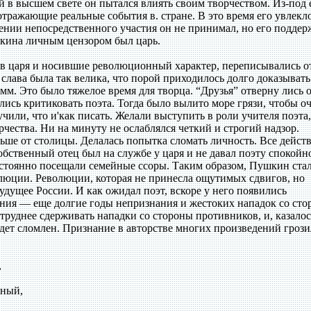
 в высшем свете он пытался влиять своим творчеством. Из-под 
отражающие реальные события в. стране. В это время его увлекл
ении непосредственного участия он не принимал, но его поддер
шкина личным цензором был царь.
 царя и носившие революционный характер, переписывались от
 слава была так велика, что порой приходилось долго доказывать
м. Это было тяжелое время для творца. “Друзья” отверну лись о
ись критиковать поэта. Тогда было вылито море грязи, чтобы о
 учили, что и'как писать. Желали выступить в роли учителя поэта,
чества. Ни на минуту не ослаблялся четкий и строгий надзор.
ше от столицы. Делалась попытка сломать личность. Все дейст
обственный отец был на службе у царя и не давал поэту спокойн
стоянно посещали семейные ссоры. Таким образом, Пушкин ста
люции. Революции, которая не принесла ощутимых сдвигов, но
удущее России. И как ожидал поэт, вскоре у него появились
ния — еще долгие годы непризнания и жестоких нападок со ст
труднее сдерживать нападки со стороны противников, и, казалос
дет сломлен. Признание в авторстве многих произведений грози
,
тный,