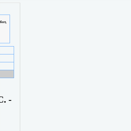
бот,
. -