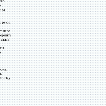
его
о
жка
 руки.
т него.
чернить
 стать
вия
о
л
ороны
ь,
ло ему