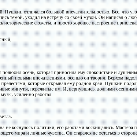
 Пушкин отличался большой впечатлительностью. Все, что уго
шись темой, уходил на встречу со своей музой. Он написал о люб
ь исторические сюжеты, и просто хорошее настроение привлека
есный,
эт полюбил осень, которая приносила ему спокойствие и душевн
ненный новыми впечатлениями, осенью он творил. Верхом надол
я прелестями, которые открывал ему родной край. Пушкин подол
ливые минуты, пережитые им. И, вернувшись, долгими осенними
 музы, усиленно работал.
ветла.
 не коснулось политики, его работами восхищались. Мастера п
ющего мира и личные чувства. Он старался не остаться в стороне