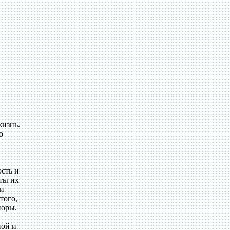
жизнь.
о
ость и
 ты их
ни
того,
поры.
ной и