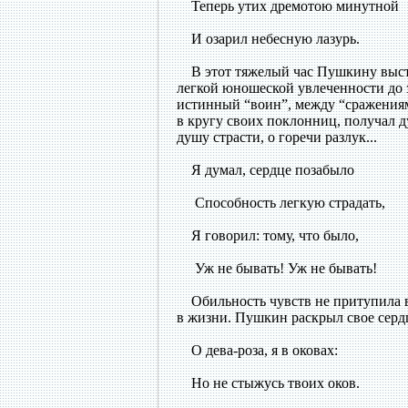
Теперь утих дремотою минутной
И озарил небесную лазурь.
В этот тяжелый час Пушкину высто
легкой юношеской увлеченности до 
истинный “воин”, между “сражениям
в кругу своих поклонниц, получал 
душу страсти, о горечи разлук...
Я думал, сердце позабыло
Способность легкую страдать,
Я говорил: тому, что было,
Уж не бывать! Уж не бывать!
Обильность чувств не притупила в
в жизни. Пушкин раскрыл свое сердц
О дева-роза, я в оковах:
Но не стыжусь твоих оков.