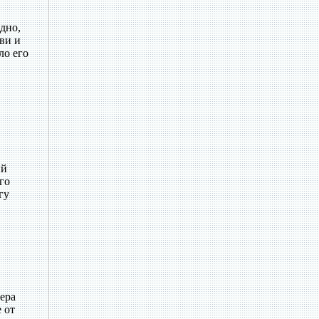
дно,
ви и
ло его
ый
го
гу
ера
 от