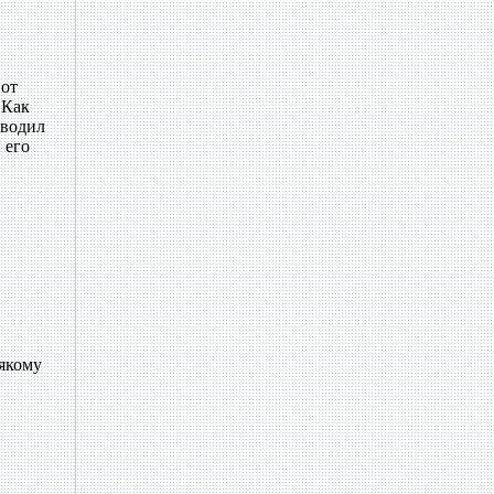
 от
 Как
оводил
 его
якому