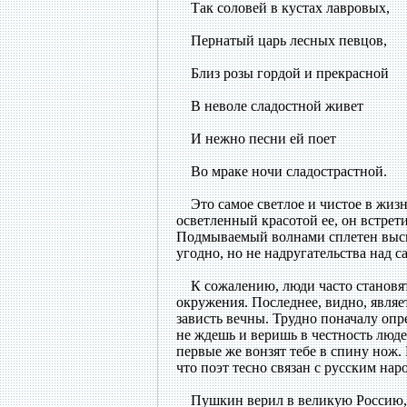
Так соловей в кустах лавровых,
Пернатый царь лесных певцов,
Близ розы гордой и прекрасной
В неволе сладостной живет
И нежно песни ей поет
Во мраке ночи сладострастной.
Это самое светлое и чистое в жизн
осветленный красотой ее, он встрети
Подмываемый волнами сплетен высше
угодно, но не надругательства над 
К сожалению, люди часто становят
окружения. Последнее, видно, являет
зависть вечны. Трудно поначалу опред
не ждешь и веришь в честность людей
первые же вонзят тебе в спину нож.
что поэт тесно связан с русским нар
Пушкин верил в великую Россию, ко