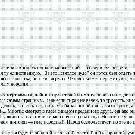
и не затемнилось пошлостью желаний. На балу в лучах света,
л ту единственную... За это “светлое чудо” он готов был отдать 
го общества, он не выдержал. Человек может пережить все, чт
самым дорогим.
ся жертвами глупейших правителей и их трусливого и подлого
ся самым страшным. Ведь если тиран не вечен, то трусость, низ
елить, кто есть кто, когда у тебя за спиной плетутся интриги, а
... Многие смотрят в глаза с видом преданного друга, однако о
 Пушкин стал жертвой тирана и его подлых слуг. Но они не учли 
одом и что он — глас народный. Народ безмолвствует, но это до 
торая будет свободной и вольной, честной и благородной, ум