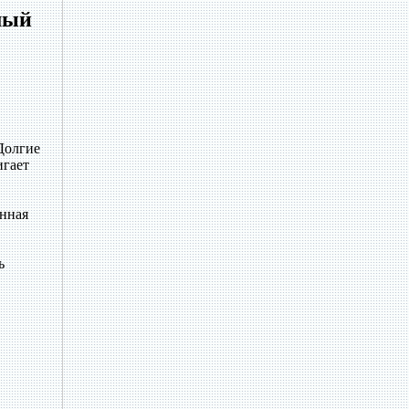
мый
Долгие
игает
енная
ь