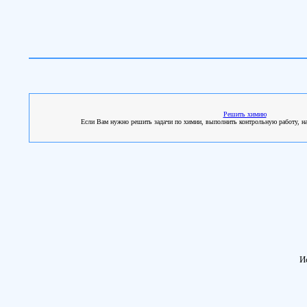
Решить химию
Если Вам нужно решить задачи по химии, выполнить контрольную работу, напи
И