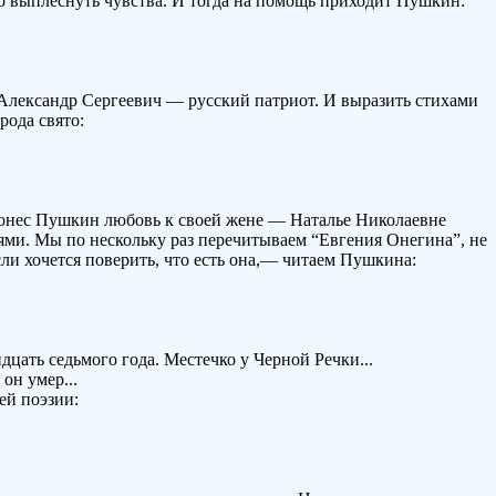
до выплеснуть чувства. И тогда на помощь приходит Пушкин:
 Александр Сергеевич — русский патриот. И выразить стихами
рода свято:
пронес Пушкин любовь к своей жене — Наталье Николаевне
ями. Мы по нескольку раз перечитываем “Евгения Онегина”, не
сли хочется поверить, что есть она,— читаем Пушкина:
цать седьмого года. Местечко у Черной Речки...
он умер...
ей поэзии: