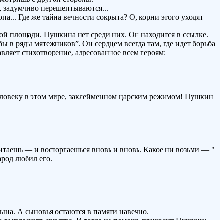
, задумчиво перешептываются...
а... Где же тайна вечности сокрыта? О, корни этого уходят
й площади. Пушкина нет среди них. Он находится в ссылке.
 бы в ряды мятежников”. Он сердцем всегда там, где идет борьба
ляет стихотворение, адресованное всем героям:
 человеку в этом мире, заклейменном царским режимом! Пушкин
:
таешь — и восторгаешься вновь и вновь. Какое ни возьми — "
арод любил его.
на. А сыновья остаются в памяти навечно.