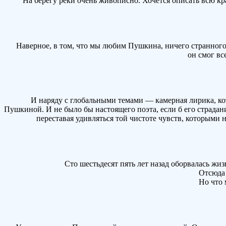
На берегу реки очень живописно. Хочется описать всю крас
Наверное, в том, что мы любим Пушкина, ничего странного н
он смог вс
И наряду с глобальными темами — камерная лирика, кото
Пушкиной. И не было бы настоящего поэта, если б его страда
переставая удивляться той чистоте чувств, которыми 
Сто шестьдесят пять лет назад оборвалась жизн
Отсюда ра
Но что мо