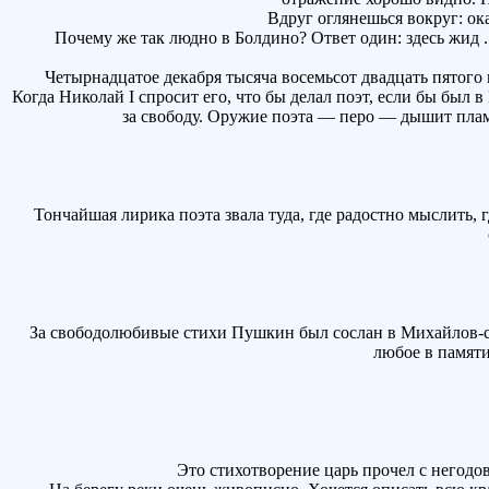
Вдруг оглянешься вокруг: оказ
Почему же так людно в Болдино? Ответ один: здесь жид . А
Четырнадцатое декабря тысяча восемьсот двадцать пятого 
Когда Николай I спросит его, что бы делал поэт, если бы был в
за свободу. Оружие поэта — перо — дышит плам
Тончайшая лирика поэта звала туда, где радостно мыслить, г
За свободолюбивые стихи Пушкин был сослан в Михайлов-ское
любое в памяти
Это стихотворение царь прочел с негодов