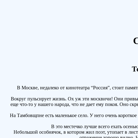
С
Т
В Москве, недалеко от кинотеатра “Россия”, стоит памят
Вокруг пульсирует жизнь. Ох уж эти москвичи! Они привыкли
еще что-то у нашего народа, что не дает ему покоя. Оно с
На Тамбовщпне есть маленькое село. У него очень короткое н
В это местечко лучше всего ехать осенью. 
Небольшой особнячок, в котором жил поэт, утопает в листве
отражение хорошо видно. Н