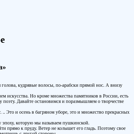
е
а»
голова, кудрявые волосы, по-арабски прямой нос. А внизу
ем искусства. Но кроме множества памятников в России, есть
му поэту. Давайте остановимся и поразмышляем о творчестве
.. Это и осень в багряном уборе, это и множество прекрасных
 ту эпоху, которую мы называем пушкинской.
ти прямо к пруду. Ветер не колышет его гладь. Поэтому свое
смотришь с другой стороны.