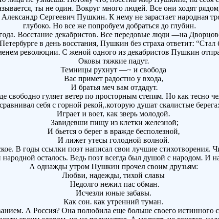
ывается, ты не один. Вокруг много людей. Все они ходят рядом
лександр Сергеевич Пушкин. К нему не зарастает народная троп
глубоко. Но все же попробуем добраться до глубин.
года. Восстание декабристов. Все передовые люди —на Дворцово
 Петербурге в день восстания, Пушкин без страха ответит: “Стал
енем революции. С женой одного из декабристов Пушкин отправ
Оковы тяжкие падут.
Темницы рухнут —~ и свобода
Вас примет радостно у входа,
И братья меч вам отдадут.
де свободно гуляет ветер по просторным степям. Но как тесно
сравнивал себя с горной рекой,.которую душат скалистые берега
Играет и воет, как зверь молодой.
Завидевши пищу из клетки железной;
И бьется о берег в вражде бесполезной,
И лижет утесы голодной волной.
. В годы ссылки поэт написал свои лучшие стихотворения. Чи
 народной осталось. Ведь поэт всегда был душой с народом. И н
А однажды утром Пушкин прочел своим друзьям:
Любви, надежды, тихой славы
Недолго нежил пас обман.
Исчезли юные забавы.
Как сон. как утренний туман.
анием. А Россия? Она полюбила еще больше своего истинного сы