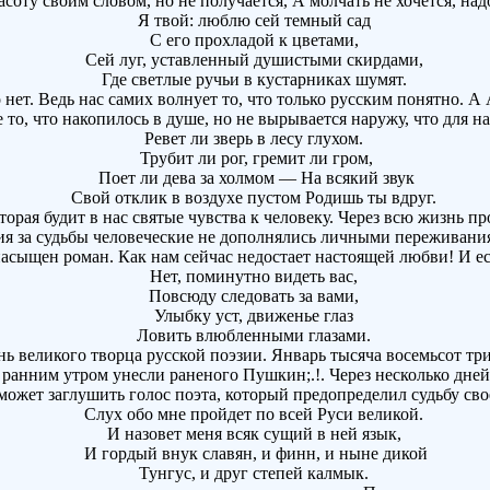
оту своим словом, но не получается, А молчать не хочется, на
Я твой: люблю сей темный сад
С его прохладой к цветами,
Сей луг, уставленный душистыми скирдами,
Где светлые ручьи в кустарниках шумят.
ет. Ведь нас самих волнует то, что только русским понятно. А
е то, что накопилось в душе, но не вырывается наружу, что для на
Ревет ли зверь в лесу глухом.
Трубит ли рог, гремит ли гром,
Поет ли дева за холмом — На всякий звук
Свой отклик в воздухе пустом Родишь ты вдруг.
рая будит в нас святые чувства к человеку. Через всю жизнь 
ния за судьбы человеческие не дополнялись личными переживани
насыщен роман. Как нам сейчас недостает настоящей любви! И е
Нет, поминутно видеть вас,
Повсюду следовать за вами,
Улыбку уст, движенье глаз
Ловить влюбленными глазами.
ь великого творца русской поэзии. Январь тысяча восемьсот трид
нним утром унесли раненого Пушкин;.!. Через несколько дней 
жет заглушить голос поэта, который предопределил судьбу сво
Слух обо мне пройдет по всей Руси великой.
И назовет меня всяк сущий в ней язык,
И гордый внук славян, и финн, и ныне дикой
Тунгус, и друг степей калмык.