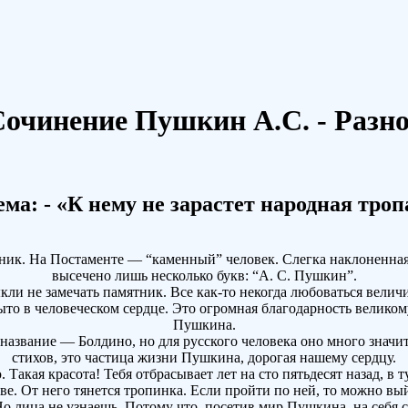
очинение Пушкин А.С. - Разно
ема: - «К нему не зарастет народная троп
ник. На Постаменте — “каменный” человек. Слегка наклоненная 
высечено лишь несколько букв: “А. С. Пушкин”.
 не замечать памятник. Все как-то некогда любоваться величи
крыто в человеческом сердце. Это огромная благодарность велико
Пушкина.
азвание — Болдино, но для русского человека оно много значит. 
стихов, это частица жизни Пушкина, дорогая нашему сердцу.
Такая красота! Тебя отбрасывает лет на сто пятьдесят назад, в
. От него тянется тропинка. Если пройти по ней, то можно вый
о лица не узнаешь. Потому что, посетив мир Пушкина, на себя 