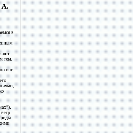
 А.
емся в
венным
екают
м тем,
йно они
его
ениями,
ко
нах”),
 ветр
ироды
скими