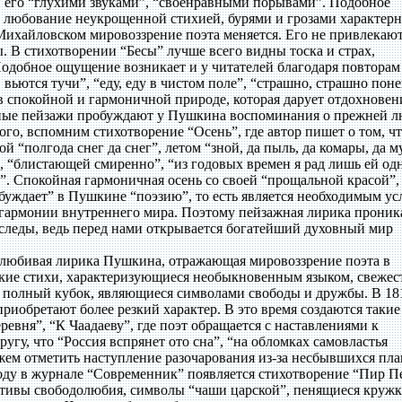
 его “глухими звуками”, “своенравными порывами”. Подобное
 любование неукрощенной стихией, бурями и грозами характерн
Михайловском мировоззрение поэта меняется. Его не привлекаю
ы. В стихотворении “Бесы” лучше всего видны тоска и страх,
добное ощущение возникает и у читателей благодаря повторам 
вьются тучи”, “еду, еду в чистом поле”, “страшно, страшно поне
в спокойной и гармоничной природе, которая дарует отдохновен
ные пейзажи пробуждают у Пушкина воспоминания о прежней л
го, вспомним стихотворение “Осень”, где автор пишет о том, ч
ой “полгода снег да снег”, летом “зной, да пыль, да комары, да м
, “блистающей смиренно”, “из годовых времен я рад лишь ей од
”. Спокойная гармоничная осень со своей “прощальной красой”,
уждает” в Пушкине “поэзию”, то есть является необходимым ус
, гармонии внутреннего мира. Поэтому пейзажная лирика проник
 следы, ведь перед нами открывается богатейший духовный мир
олюбивая лирика Пушкина, отражающая мировоззрение поэта в
кие стихи, характеризующиеся необыкновенным языком, свежес
, полный кубок, являющиеся символами свободы и дружбы. В 1
иобретают более резкий характер. В это время создаются такие
ревня”, “К Чаадаеву”, где поэт обращается с наставлениями к
угу, что “Россия вспрянет ото сна”, “на обломках самовластья
ем отметить наступление разочарования из-за несбывшихся пла
году в журнале “Современник” появляется стихотворение “Пир П
тивы свободолюбия, символы “чаши царской”, пенящиеся кружк