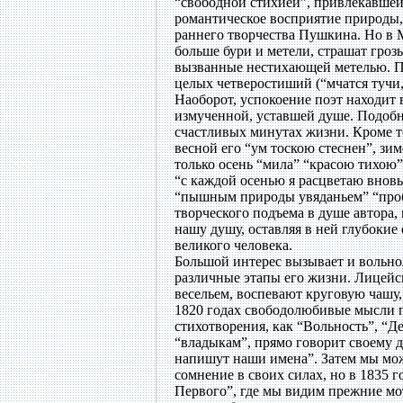
“свободной стихией”, привлекавшей
романтическое восприятие природы,
раннего творчества Пушкина. Но в 
больше бури и метели, страшат гроз
вызванные нестихающей метелью. По
целых четверостиший (“мчатся тучи, 
Наоборот, успокоение поэт находит 
измученной, уставшей душе. Подоб
счастливых минутах жизни. Кроме то
весной его “ум тоскою стеснен”, зим
только осень “мила” “красою тихою”
“с каждой осенью я расцветаю вновь
“пышным природы увяданьем” “проб
творческого подъема в душе автора
нашу душу, оставляя в ней глубокие
великого человека.
Большой интерес вызывает и вольн
различные этапы его жизни. Лицейс
весельем, воспевают круговую чашу
1820 годах свободолюбивые мысли пр
стихотворения, как “Вольность”, “Де
“владыкам”, прямо говорит своему др
напишут наши имена”. Затем мы мож
сомнение в своих силах, но в 1835 
Первого”, где мы видим прежние мо