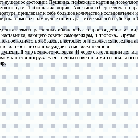
ют душевное состояние Пушкина, пейзажные картины позволяют
ческого пути. Любовная же лирика Александра Сергеевича по пр
ературе, привлекает к себе большое количество исследователей и
ирика помогает нам лучше понять развитие мыслей и убеждени
ед читателями в различных обликах. В его произведениях мы ви
и наставника, дающего советы самодержцам, и пророка... Друзья
ечное количество образов, в которых он появляется перед чита
многоликость поэта пробуждает в нас восхищение и
 душевный мир великого человека. И через сто с лишним лет мы
ваем книгу и погружаемся в необыкновенный мир гениального п
ир.