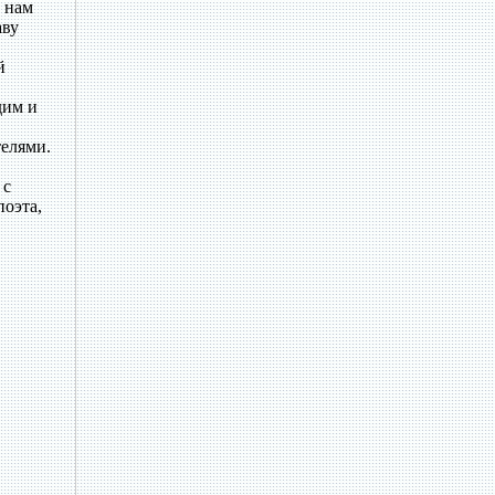
 нам
аву
й
дим и
телями.
 с
оэта,