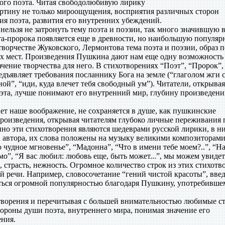
ого поэта. Читая свободолюбивую лирику
артину не только мироощущения, восприятия различных сторон
ия поэта, развития его внутренних убеждений.
нельзя не затронуть тему поэта и поэзии, так много значившую 
та-пророка появляется еще в древности, но наибольшую популяр
ворчестве Жуковского, Лермонтова тема поэта и поэзии, образ п
х мест. Произведения Пушкина дают нам еще одну возможность
ачение творчества для него. В стихотворениях “Поэт”, “Пророк”,
дъявляет требования посланнику Бога на земле (“глаголом жги 
й”, “иди, куда влечет тебя свободный ум”). Читатели, открывая
оэта, лучше понимают его внутренний мир, глубину произведени
ает наше воображение, не сохраняется в душе, как пушкинские
роизведения, открывая читателям глубоко личные переживания 
но эти стихотворения являются шедеврами русской лирики, в ни
 автора, их слова положены на музыку великими композиторами
 чудное мгновенье”, “Мадонна”, “Что в имени тебе моем?..”, “Н
мо”, “Я вас любил: любовь еще, быть может...”, мы можем увиде
ь, страсть, нежность. Огромное количество строк из этих стихот
й речи. Например, словосочетание “гений чистой красоты”, вве
ться огромной популярностью благодаря Пушкину, употребивше
творения и перечитывая с большей внимательностью любимые ст
ороны души поэта, внутреннего мира, понимая значение его
ения.