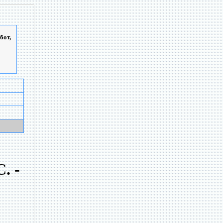
бот,
. -