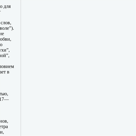
о для
т
слов,
воле”).
ие
юбви,
то
ухи”,
ной”,
ловием
ает в
тью,
817—
нов,
етра
и,