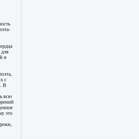
в
ность
оэта-
сердца
 для
й и
поэта,
х с
. В
а
ть всю
ворений
денное
му это
роки,