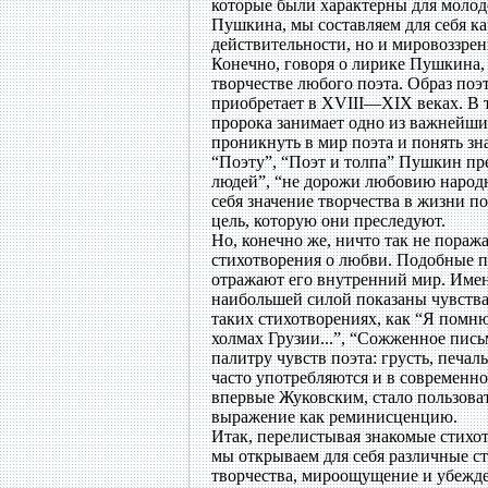
которые были характерны для молод
Пушкина, мы составляем для себя к
действительности, но и мировоззрен
Конечно, говоря о лирике Пушкина, 
творчестве любого поэта. Образ поэ
приобретает в XVIII—XIX веках. В т
пророка занимает одно из важнейши
проникнуть в мир поэта и понять зн
“Поэту”, “Поэт и толпа” Пушкин пре
людей”, “не дорожи любовию народно
себя значение творчества в жизни п
цель, которую они преследуют.
Но, конечно же, ничто так не пораж
стихотворения о любви. Подобные п
отражают его внутренний мир. Имен
наибольшей силой показаны чувства
таких стихотворениях, как “Я помню
холмах Грузии...”, “Сожженное пись
палитру чувств поэта: грусть, печал
часто употребляются и в современно
впервые Жуковским, стало пользова
выражение как реминисценцию.
Итак, перелистывая знакомые стихо
мы открываем для себя различные ст
творчества, мироощущение и убежд