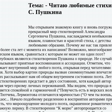
Тема: - Читаю любимые стихи
С. Пушкина
Мы открываем знакомую книгу и вновь погружа
прекрасный мир стихотворений Александра
Сергеевича Пушкина, наслаждаемся необыкно
языком, плавностью и красотой стиха, с детства
любимыми образами. Почему же нас так привл
 более ста лет с момента их написания? Возможно, многообразие
еским языком, сравниться с которым не может ни один поэт?
лубоких являются стихотворения Пушкина о природе. Не случа
 вызывают приятные воспоминания и ассоциации. Отметим, что
жает внутренний мир любого поэта, открывая перед читателями 
ия. Хотя выбор картин природы вызван сиюминутными впечатл
х рассказывают нам об общем внутреннем состоянии поэта. Лег
 стихотворениях предстает в двух состояниях, хотя каждый автор
кая через призму личных переживаний. Мы видим, что природа в
яется спокойной и гармоничной (“Певучесть есть в морских вол
 Тютчева, Лермонтова отличаются мрачностью (“О чем ты воешь,
хаос... Начало подобному разделению в восприятии авторами пр
ь, что мироощущение молодого поэта, окрашенное романтиче
зажную лирику. В стихотворении “К морю” авторпрощается со