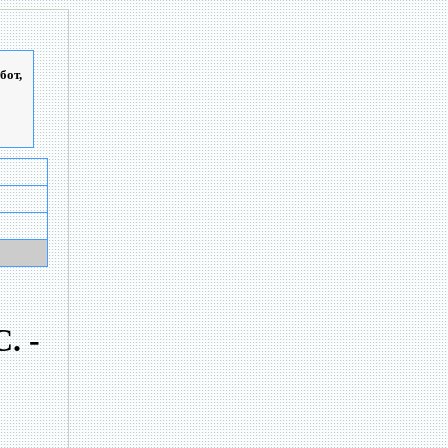
бот,
. -