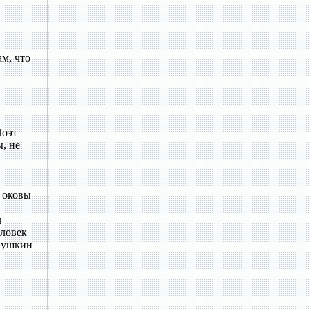
м, что
Поэт
, не
… оковы
л
еловек
 Пушкин