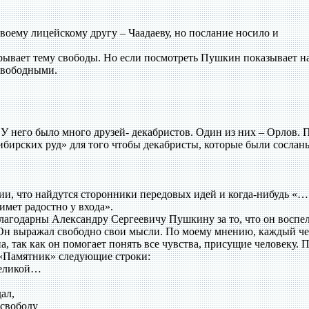
своему лицейскому другу – Чаадаеву, но послание носило и
ывает тему свободы. Но если посмотреть Пушкин показывает на
 свободными.
У него было много друзей- декабристов. Один из них – Орлов. 
бирских руд» для того чтобы декабристы, которые были сосланы
нии, что найдутся сторонники передовых идей и когда-нибудь «
мет радостно у входа».
лагодарны Александру Сергеевичу Пушкину за то, что он воспе
о. Он выражал свободно свои мысли. По моему мнению, каждый ч
, так как он помогает понять все чувства, присущие человеку.
 «Памятник» следующие строки:
великой…
ал,
 свободу