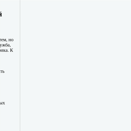
й
тем, но
ужба,
рика. К
ать
рых