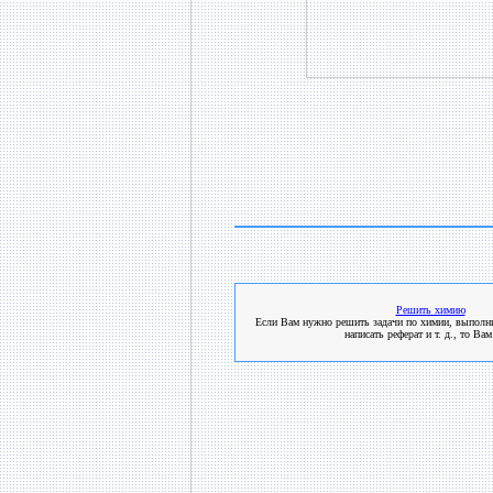
Решить химию
Если Вам нужно решить задачи по химии, выполни
написать реферат и т. д., то Вам