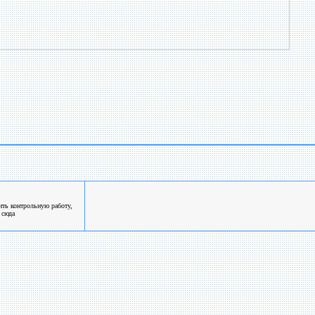
ть контрольную работу,
 сюда