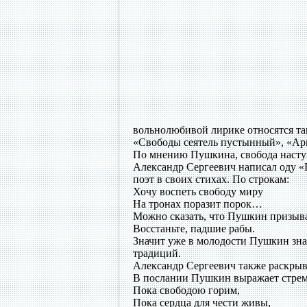
вольнолюбивой лирике относятся так
«Свободы сеятель пустынный», «Ари
По мнению Пушкина, свобода наступи
Александр Сергеевич написал оду «В
поэт в своих стихах. По строкам:
Хочу воспеть свободу миру
На тронах поразит порок…
Можно сказать, что Пушкин призыва
Восстаньте, падшие рабы.
Значит уже в молодости Пушкин знал
традиций.
Александр Сергеевич также раскрыв
В послании Пушкин выражает стремл
Пока свободою горим,
Пока сердца для чести живы,