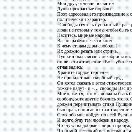
Мой друг, отчизне посвятим
Души прекрасные порывы.
Поэт адресовал это произведение к 
политический характер.
«Свободы сеятель пустынный» раскр
люди не готовы у тому, чтобы быть
Паситесь, мирные народы!
Вас не разбудит чести клич
К чему стадам дары свободы?
Их должно резать или стричь.
Пушкин был связан с декабристами. 
пишет стихотворение «Во глубине си
отчаивались:
Храните гордое терпенье,
Не пропадет ваш скорбный труд…
Он хотел сказать в этом стихотворе
тяжкие падут» и «… свободы Вас при
Мне кажется, что мы должны быть б
свободу, хотя другие боялись этог
должен перечитывать стихи Пушкина
был прав, написав в стихотворении
Слух обо мне пойдет по всей Руси 
И долго буду тем любезен я народу,
Что чувства добрые я лирой пробужд
Что в мой жестокий век восславил я