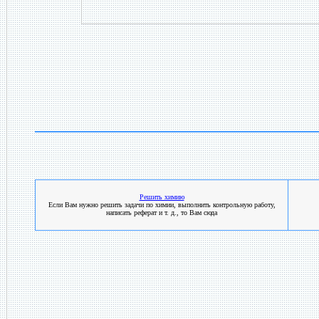
Решить химию
Если Вам нужно решить задачи по химии, выполнить контрольную работу,
написать реферат и т. д., то Вам сюда