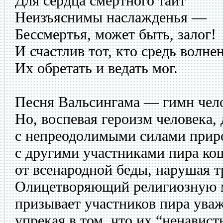
Для сердца смертного таит
Неизъяснимы наслажденья —
Бессмертья, может быть, залог!
И счастлив тот, кто средь волне
Их обретать и ведать мог.
Песня Вальсингама — гимн чел
Но, воспевая героизм человека,
с непреодолимыми силами приро
с другими участниками пира ко
от всенародной беды, нарушая 
Олицетворяющий религиозную 
призывает участников пира ува
упрекая в том, что их “ненавис