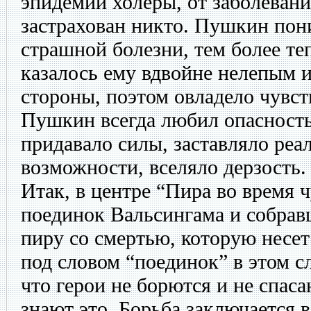
эпидемии холеры, от заболевани
застрахован никто. Пушкин пони
страшной болезни, тем более теп
казалось ему вдвойне нелепым 
стороны, поэтом овладело чувств
Пушкин всегда любил опасност
придавало силы, заставляло реал
возможности, вселяло дерзость.
Итак, в центре “Пира во время
поединок Вальсингама и собрав
пиру со смертью, которую несет
под словом “поединок” в этом с
что герои не борются и не спас
знают это. Борьба заключается 