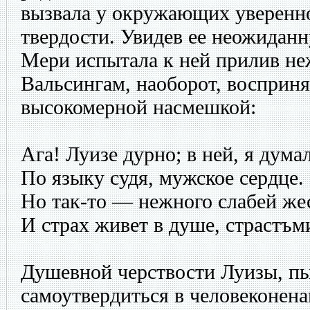
вызвала у окружающих уверенно
твердости. Увидев ее неожиданн
Мери испытала к ней прилив неж
Вальсингам, наоборот, восприня
высокомерной насмешкой:
Ага! Луизе дурно; в ней, я думал
По языку судя, мужское сердце.
Но так-то — нежного слабей же
И страх живет в душе, страстъм
Душевной черствости Луизы, п
самоутвердиться в человеконена