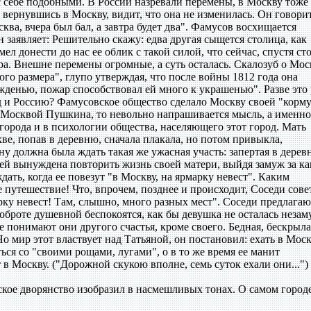
с себе подобными. В России назревали перемены, в Москву тоже
вернувшись в Москву, видит, что она не изменилась. Он говори
ва, вчера был бал, а завтра будет два". Фамусов восхищается
 заявляет: Решительно скажу: едва другая сыщется столица, как
л донести до нас ее облик с такой силой, что сейчас, спустя ст
ера. Внешне перемены огромные, а суть осталась. Скалозуб о Мос
ого размера", глупо утверждая, что после войны 1812 года она
жденью, пожар способствовал ей много к украшенью". Разве это 
д и Россию? Фамусовское общество сделало Москву своей "корм
 Москвой Пушкина, то невольно напрашивается мысль, а именно
 города и в психологии общества, населяющего этот город. Мать
е, попав в деревню, сначала плакала, но потом привыкла,
ну должна была ждать такая же ужасная участь: запертая в дерев
ей вынуждена повторить жизнь своей матери, выйдя замуж за ка
ать, когда ее повезут "в Москву, на ярмарку невест". Каким
 путешествие! Что, впрочем, позднее и происходит, Соседи сов
рку невест! Там, слышно, много разных мест". Соседи предлагаю
оброте душевной беспокоятся, как бы девушка не осталась незам
не понимают они другого счастья, кроме своего. Бедная, бескрыла
о мир этот властвует над Татьяной, он постановил: ехать в Моск
ться со "своими рощами, лугами", о в то же время ее манит
 в Москву. ("Дорожной скукою вполне, семь суток ехали они...")
кое дворянство изобразил в насмешливых тонах. О самом город