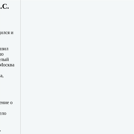
.С.
дился и
азил
шо
целый
 Москва
а,
ение о
ело
,