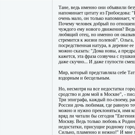
Тане, ведь именно они объявили бе
напоминает цитату из Грибоедова: "
очень мало, он только напоминает, ч
Почему человек добрый по отношени
чуждого ему нового движения? Ведь 
любящий отец, но именно он оказыва
стремится к жизни полевой". Ольга, 
посредственная натура, в деревне е
можно сказать: "Дома новы, а предр
кажется, эта фраза созвучна с пушк
даже скучно... И даже глупости смеш
Мир, который представляла себе Тат
вздорным и бесцельным.
Но, несмотря на все недостатки гор
сродство и дом мой в Москве", - пи
Три эпиграфа, каждый по-своему, р
России дочь любимая, где равную те
можно и нужно преклоняться, имя к
вряд ли читали бы сегодня "Евгения
Москву. Ведь только любовь к Родин
недостатки, присущие родному город
Сильно, пламенно и нежно!" И мне хо