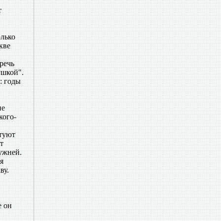
т
олько
кве
речь
ушкой".
: годы
не
кого-
етуют
т
ужней.
я
ву.
е он