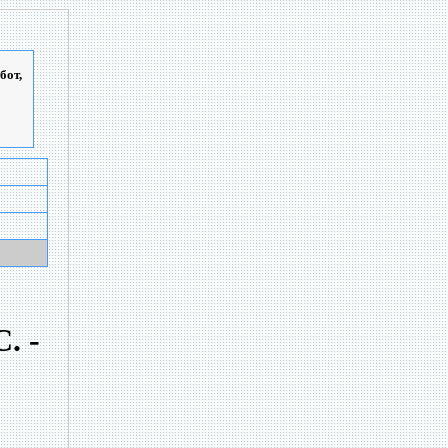
бот,
. -