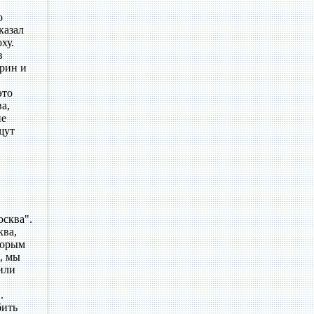
о
казал
ху.
в
арин и
это
а,
не
щут
осква".
ква,
торым
, мы
или
.
бить