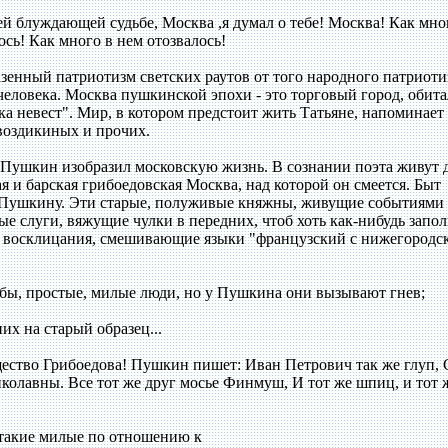
оей блуждающей судьбе, Москва ,я думал о тебе! Москва! Как мно
ось! Как много в нем отозвалось!
зенный патриотизм светских раутов от того народного патриоти
человека. Москва пушкинской эпохи - это торговый город, обит
рка невест". Мир, в котором предстоит жить Татьяне, напоминает
воздикиных и прочих.
 Пушкин изобразил московскую жизнь. В сознании поэта живут 
я и барская грибоедовская Москва, над которой он смеется. Быт
м Пушкину. Эти старые, полуживые княжны, живущие событиями
ые слуги, вяжущие чулки в передних, чтоб хоть как-нибудь запо
е восклицания, смешивающие языки "французский с нижегородск
 бы, простые, милые люди, но у Пушкина они вызывают гнев;
их на старый образец...
бщество Грибоедова! Пушкин пишет: Иван Петрович так же глуп,
колавны. Все тот же друг мосье Финмуш, И тот же шпиц, и тот 
 такие милые по отношению к