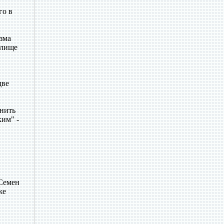
го в
зма
алище
две
лнить
им" -
 Семен
же