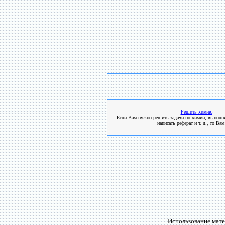
Решить химию
Если Вам нужно решить задачи по химии, выполни
написать реферат и т. д., то Вам
Использование мате