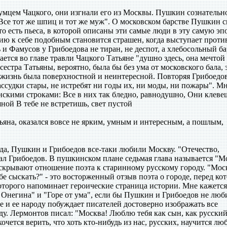
зумцем Чацкого, они изгнали его из Москвы. Пушкин сознательн
Все тот же шпиц и тот же муж". О московском барстве Пушкин с
то есть пьеса, в которой описаны эти самые люди в эту самую эпо
ю к себе подобным становится страшен, когда выступает проти
и Фамусов у Грибоедова не тиран, не деспот, а хлебосольный б
ется во главе травли Чацкого Татьяне "душно здесь, она мечтой
сестра Татьяны, вероятно, была бы без ума от московского бала, 
е жизнь была поверхностной и неинтересной. Повторяя Грибоедов
ассудки стары, не истребят ни годы их, ни моды, ни пожары". М
инскими строками: Все в них так бледно, равнодушно, Они клеве
ной В тебе не встретишь, свет пустой
ьяна, оказался вовсе не ярким, умным и интересным, а пошлым,
ода, Пушкин и Грибоедов все-таки любили Москву. "Отечество,
сал Грибоедов. В пушкинском плане седьмая глава называется "М
аскрывают отношение поэта к старинному русскому городу. "Мос
бе сыскать?" - это восторженный отзыв поэта о городе, перед ко
оторого напоминает героические страница истории. Мне кажется
 Онегина" и "Горе от ума", если бы Пушкин и Грибоедов не люб
е и ее народу побуждает писателей достоверно изображать все
у. Лермонтов писал: "Москва! Люблю тебя как сын, как русский
чется верить, что хоть кто-нибудь из нас, русских, научится лю