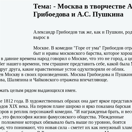
Тема: - Москва в творчестве А
Грибоедова и А.С. Пушкина
Александр Грибоедов так же, как и Пушкин, ро
вырос в
Москве. В комедии "Горе от ума" Грибоедов отр
быт и нравы московского барства, которое хоро
 в давние времена народ говорил о Москве, что это не город, а 
бег нашего времени, тем страшнее представить себе, какой была
друг друга, какие нравственные устои одухотворяли ее облик.
пев Москву в своих произведениях. Москва Грибоедова и Пушкин
кова, Шаляпина и Чайковского отражена впечатляюще.
лжать целым рядом выдающихся имен.
е 1812 года. В художественных образах она дает яркое представл
дов XIX века. На первом плане широко и ярко показана барская
воров и реплик персонажей комедии. "И награжденья брать, и вес
ы, это философия жизни фамусовского общества. Убежденные
 положение которых обязывало быть выше по уровню, боятся
у, что понимают, что новая сила - сметет их как ненужный хлам