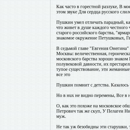
Как часто в горестной разлуке, В м
этом звуке Для сердца русского слил
Пушкин умел отличать парадный, ка
что живет в душе каждого честного 
старого российского барства, "ярма
знакомое окружение Петушковых, Г
В седьмой главе "Евгения Онегина"
Москвы: величественная, героическа
московского барства хорошо знако
полувековой давности, их престарел
тупое существование, эти жеманны
все это
Пушкин помнит с детства. Казалось
Но в нux нe видно перемены, Все в н
О, как это похоже на московское о
Петрович так же скуп, У Пелагеи Ни
муж.
Не так уж безобидны эти старушки,