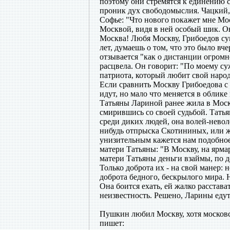
поэтому они стремятся к единению 
проник дух свободомыслия. Чацкий, 
Софье: "Что нового покажет мне Моск
Москвой, видя в ней особый шик. Он
Москва! Любя Москву, Грибоедов суме
лет, думаешь о том, что это было вч
отзывается "как о дистанции огромн
расцвела. Он говорит: "По моему су
патриота, который любит свой наро
Если сравнить Москву Грибоедова с
идут, но мало что меняется в облике
Татьяны Лариной ранее жила в Москв
смирившись со своей судьбой. Татья
среди диких людей, она волей-невол
нибудь отпрыска Скотининых, или жд
унизительным кажется нам подобное
матери Татьяны: "В Москву, на ярма
матери Татьяны деньги взаймы, по д
Только доброта их - на свой манер: 
доброта бедного, бескрылого мира. Н
Она боится ехать, ей жалко расстава
неизвестность. Решено, Ларины едут
Пушкин любил Москву, хотя московс
пишет: