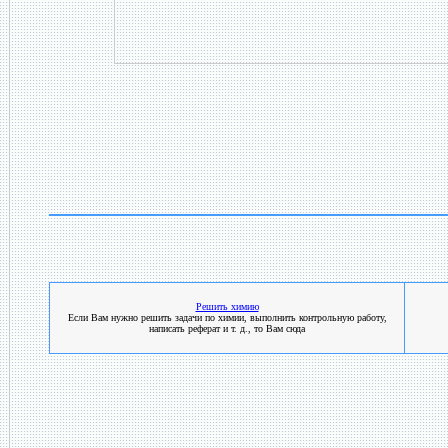
Решить химию
Если Вам нужно решить задачи по химии, выполнить контрольную работу,
написать реферат и т. д., то Вам сюда