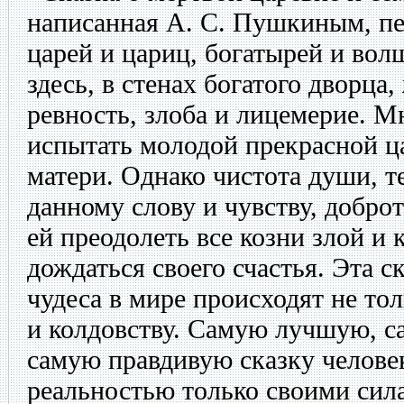
написанная А. С. Пушкиным, пе
царей и цариц, богатырей и вол
здесь, в стенах богатого дворца,
ревность, злоба и лицемерие. М
испытать молодой прекрасной ца
матери. Однако чистота души, т
данному слову и чувству, добро
ей преодолеть все козни злой и 
дождаться своего счастья. Эта ск
чудеса в мире происходят не то
и колдовству. Самую лучшую, с
самую правдивую сказку челове
реальностью только своими сил