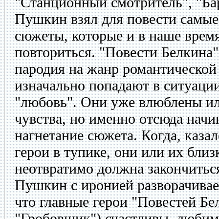
"Станционный смотритель", "Ба
Пушкин взял для повести самы
сюжеты, которые и в наше врем
повториться. "Повести Белкина"
пародия на жанр романтической 
изначально попадают в ситуации
"любовь". Они уже влюблены ил
чувства, но именно отсюда начи
нагнетание сюжета. Когда, казал
герои в тупике, они или их близ
неотвратимо должна закончиться
Пушкин с иронией разворачивае
что главные герои "Повестей Бе
"Гробовщик") счастливы, любим