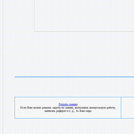
Решить химию
Если Вам нужно решить задачи по химии, выполнить контрольную работу,
написать реферат и т. д., то Вам сюда