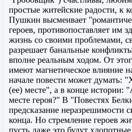
простые житейские радости, к к
Пушкин высмеивает "романтиче
героев, противопоставляет им з
жизнь со своими проблемами, с
разрешает банальные конфликт
вполне реальным ходом. От это
имеют магнетическое влияние на
начале повести может думать: "Х
(ее) месте", а в конце истории: 
месте героя?" В "Повестях Белк
предсказание неразрешимости си
конца. Но стремление героев жит
пусть даже это будут хлопотные