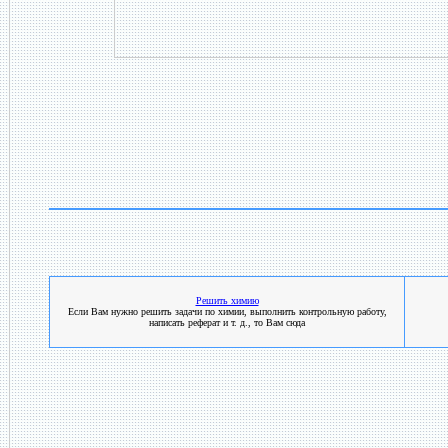
Решить химию
Если Вам нужно решить задачи по химии, выполнить контрольную работу,
написать реферат и т. д., то Вам сюда