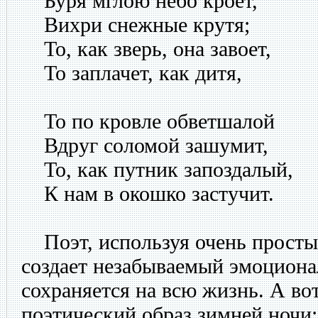
Буря мглою небо кроет,
Вихри снежные крутя;
То, как зверь, она завоет,
То заплачет, как дитя,
То по кровле обветшалой
Вдруг соломой зашумит,
То, как путник запоздалый,
К нам в окошко застучит.
Поэт, используя очень простые
создает незабываемый эмоциона
сохраняется на всю жизнь. А во
поэтический образ зимней ночи: