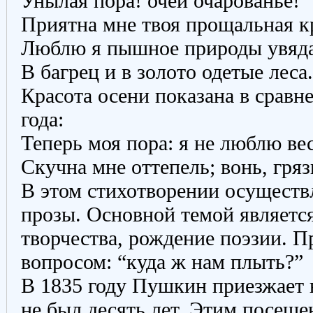
Унылая пора! очей очарованье!
Приятна мне твоя прощальная кр
Люблю я пышное природы увяда
В багрец и в золото одетые леса.
Красота осени показана в сравн
года:
Теперь моя пора: я не люблю ве
Скучна мне оттепель; вонь, грязь
В этом стихотворении осуществл
прозы. Основной темой являетс
творчества, рождение поэзии. П
вопросом: “куда ж нам плыть?”
В 1835 году Пушкин приезжает 
не был десять лет. Этим посеще