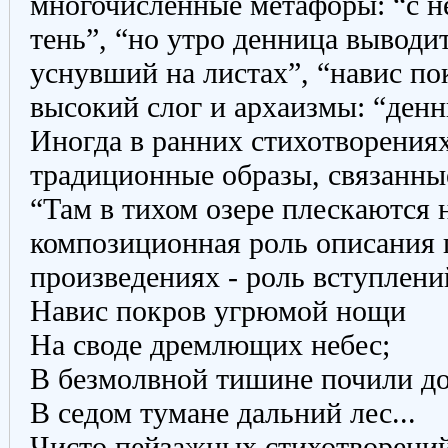
многочисленные метафоры: “с н
тень”, “но утро денница выводи
уснувший на листах”, “навис п
высокий слог и архаизмы: “денн
Иногда в ранних стихотворения
традиционные образы, связанны
“Там в тихом озере плескаются 
композиционная роль описания 
произведениях - роль вступлени
Навис покров угрюмой нощи
На своде дремлющих небес;
В безмолвной тишине почили до
В седом тумане дальний лес...
Чисто пейзажных стихотворений