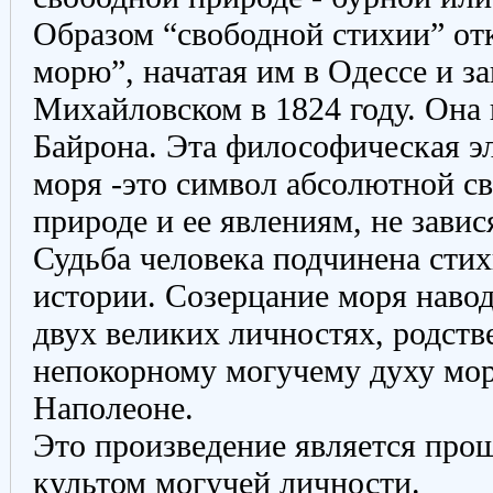
Образом “свободной стихии” от
морю”, начатая им в Одессе и з
Михайловском в 1824 году. Она
Байрона. Эта философическая э
моря -это символ абсолютной с
природе и ее явлениям, не зави
Судьба человека подчинена сти
истории. Созерцание моря навод
двух великих личностях, родств
непокорному могучему духу мор
Наполеоне.
Это произведение является про
культом могучей личности.