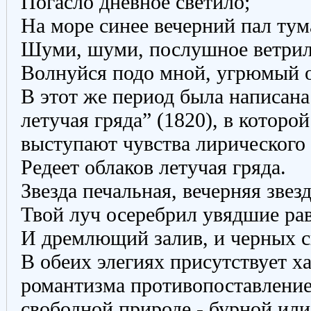
Погасло дневное светило;
На море синее вечерний пал тум
Шуми, шуми, послушное ветрил
Волнуйся подо мной, угрюмый о
В этот же период была написана
летучая гряда” (1820), в которо
выступают чувства лирического 
Редеет облаков летучая гряда.
Звезда печальная, вечерняя звезд
Твой луч осеребрил увядшие ра
И дремлющий залив, и черных 
В обеих элегиях присутствует х
романтизма противопоставление
свободной природе - бурной или 