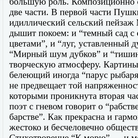
большую роль. Композиционно с
две части. В первой части Пуш
идиллический сельский пейзаж 
дышит покоем: и “темный сад с 
цветами”, и “луг, уставленный
“Мирный шум дубков” и “тишин
творческую атмосферу. Картины
белеющий иногда “парус рыбаря
не предвещает той напряженност
которыми проникнута вторая час
поэт с гневом говорит о “рабств
барстве”. Как прекрасна и гарм
жестоко и бесчеловечно общест
Стихотворение “К морю” — и мо