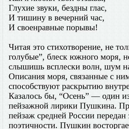
Глухие звуки, бездны глас,
И тишину в вечерний час,
И своенравные порывы!
Читая это стихотворение, не то
голубые”, блеск южного моря, н
слышишь всплески волн, шум н
Описания моря, связанные с ни
способствуют раскрытию внутре
Казалось бы, “Осень” — один и
пейзажной лирики Пушкина. Пр
пейзаж средней России передан з
поэтичности. Пушкин восторгае