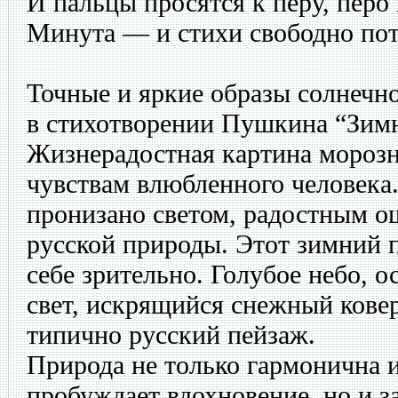
И пальцы просятся к перу, перо 
Минута — и стихи свободно пот
Точные и яркие образы солнечно
в стихотворении Пушкина “Зимн
Жизнерадостная картина морозн
чувствам влюбленного человека
пронизано светом, радостным 
русской природы. Этот зимний п
себе зрительно. Голубое небо, 
свет, искрящийся снежный кове
типично русский пейзаж.
Природа не только гармонична и
пробуждает вдохновение, но и за