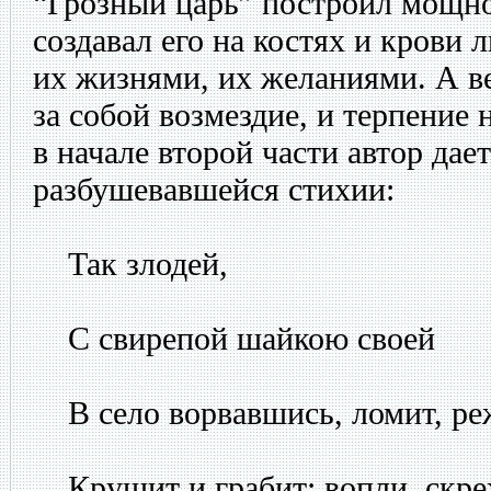
“Грозный царь” построил мощное
создавал его на костях и крови 
их жизнями, их желаниями. А в
за собой возмездие, и терпение 
в начале второй части автор дае
разбушевавшейся стихии:
Так злодей,
С свирепой шайкою своей
В село ворвавшись, ломит, ре
Крушит и грабит; вопли, скре