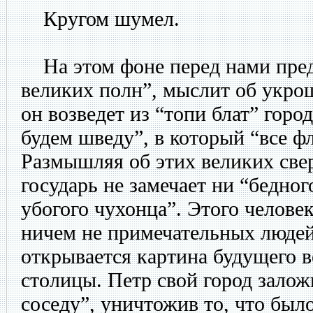
Кругом шумел.
На этом фоне перед нами пред
великих полн”, мыслит об укрощ
он возведет из “топи блат” горо
будем шведу”, в который “все фл
Размышляя об этих великих све
государь не замечает ни “бедног
убогого чухонца”. Этого челове
ничем не примечательных людей,
открывается картина будущего 
столицы. Петр свой город зало
соседу”, уничтожив то, что был