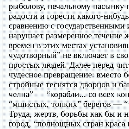
рыболову, печальному пасынку п
радости и горести какого-нибуд
сравнению с государственными 
нарушает размеренное течение 
времен в этих местах установив
чудотворный” не включает в св
простых людей. Далее перед чи
чудесное превращение: вместо б
стройные теснятся дворцов и ба
челна” — “корабли... со всех ко
“мшистых, топких” берегов — “т
Труда, жертв, борьбы как бы и 
город, “полнощных стран краса 