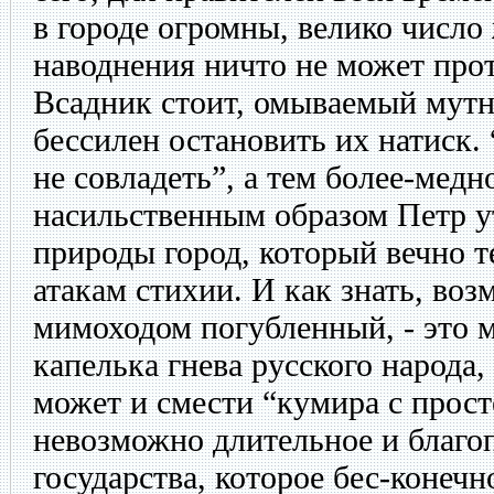
в городе огромны, велико число
наводнения ничто не может про
Всадник стоит, омываемый мут
бессилен остановить их натиск.
не совладеть”, а тем более-мед
насильственным образом Петр у
природы город, который вечно т
атакам стихии. И как знать, воз
мимоходом погубленный, - это 
капелька гнева русского народа,
может и смести “кумира с прос
невозможно длительное и благо
государства, которое бес-конеч