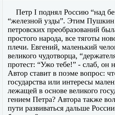
Петр I поднял Россию “над бе
“железной узды”. Этим Пушкин х
петровских преобразований был
простого народа, все тяготы нов
плечи. Евгений, маленький чело
великого чудотворца, “держател
протест: “Ужо тебе!” - слаб, он
Автор ставит в поэме вопрос: ч
государства или интересы мален
лежащей в основе великого госу
гением Петра? Автора также вол
пути развиваться дальше России,