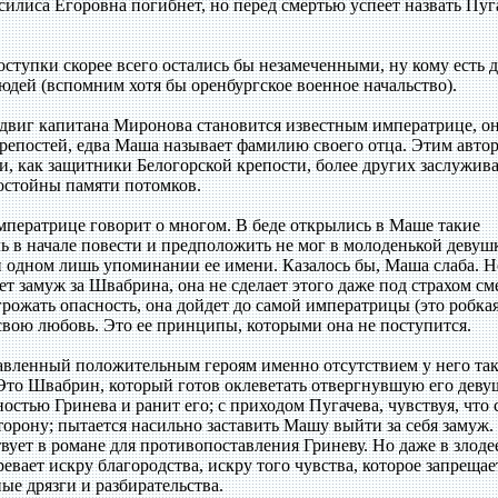
силиса Егоровна погибнет, но перед смертью успеет назвать Пуг
оступки скорее всего остались бы незамеченными, ну кому есть д
юдей (вспомним хотя бы оренбургское военное начальство).
двиг капитана Миронова становится известным императрице, о
крепостей, едва Маша называет фамилию своего отца. Этим авто
и, как защитники Белогорской крепости, более других заслужив
остойны памяти потомков.
мператрице говорит о многом. В беде открылись в Маше такие
 в начале повести и предположить не мог в молоденькой девуш
и одном лишь упоминании ее имени. Казалось бы, Маша слаба. Н
ет замуж за Швабрина, она не сделает этого даже под страхом см
грожать опасность, она дойдет до самой императрицы (это робка
 свою любовь. Это ее принципы, которыми она не поступится.
тавленный положительным героям именно отсутствием у него так
то Швабрин, который готов оклеветать отвергнувшую его деву
остью Гринева и ранит его; с приходом Пугачева, чувствуя, что 
сторону; пытается насильно заставить Машу выйти за себя замуж.
ует в романе для противопоставления Гриневу. Но даже в злоде
евает искру благородства, искру того чувства, которое запрещае
е дрязги и разбирательства.