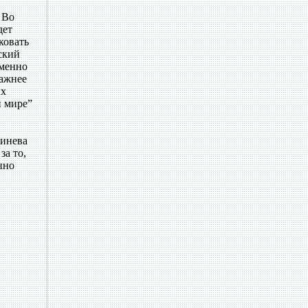
 Во
дет
ковать
ский
именно
важнее
ых
и мире”
ринева
за то,
нно