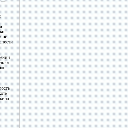
й —
я
ий
вко
и не
репости
жении
ую от
бог
лость
хоть
тьича