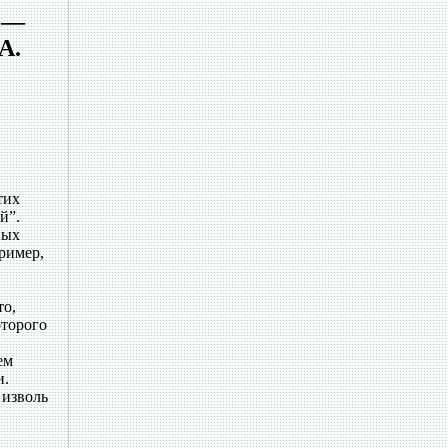
а —
А.
тих
й”.
вых
пример,
то,
оторого
ем
и.
 изволь