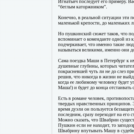
Игнатьич последует его примеру. Ва
“беглым каторжником”.
Конечно, в реальной ситуации эти п
маленькой крепости, до маленьких л
Но пушкинский сюжет таков, что по
вспоминает о коменданте одной из 
подчеркивает, что именно такие люд
называться великими, именно они д
Сама поездка Маши в Петербург к и
душевные глубины, которых читатель
покрасневшей чуть ли не до слез пр
решив, что никогда в жизни не выйд
когда ее любимому человеку будет у
Маша!) и будет до конца отстаивать
Есть в романе человек, противопос
твердых нравственных принципов. Э
время дуэли он пользуется беззащитн
последним, сразу переходит на его 
Можно сказать, что Швабрин существ
Пушкин если не находит, то заподозр
Швабрину впутывать Машу в судебны