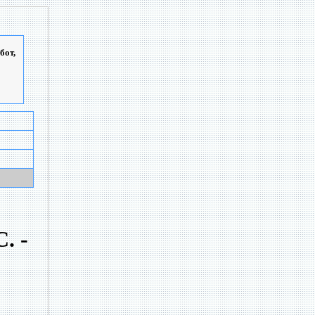
бот,
. -