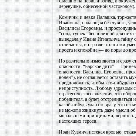
Смешно на первый взгляд и окружени
деревушке, обнесенной частоколом).
Комичны и девка Палашка, торжеств
Ивановна, падающая без чувств, ус
Василисы Егоровны, и простодушны
“солдатушек” бесполезной для них с
выведала у Ивана Игнатьича тайну 
отличается, вот разве что нитки ум
проста и спокойна — до поры до вр
Но разительно изменяются и сразу с
опасности. “Барское дитя” — Грин
опасности; Василиса Егоровна, прек
волен”), не соглашается оставить м
предположить, чтобы кто-нибудь из 
неприступность. Любому здравомысл
стратегического значения, что оборо
победителя, а будет отстреливаться
какой-нибудь удар по врагу, что оз
не может возникнуть даже мысли об
моральными принципами, верность д
настоящих героев.
Иван Кузмич, истекая кровью, откаж