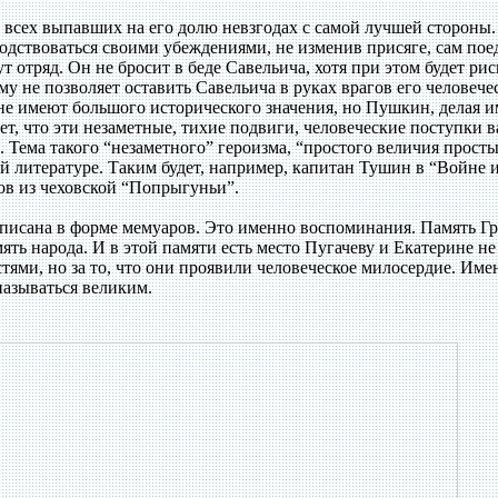
 всех выпавших на его долю невзгодах с самой лучшей стороны.
водствоваться своими убеждениями, не изменив присяге, сам пое
т отряд. Он не бросит в беде Савельича, хотя при этом будет рис
му не позволяет оставить Савельича в руках врагов его человече
 не имеют большого исторического значения, но Пушкин, делая 
ет, что эти незаметные, тихие подвиги, человеческие поступки 
 Тема такого “незаметного” героизма, “простого величия прост
й литературе. Таким будет, например, капитан Тушин в “Войне 
ов из чеховской “Попрыгуньи”.
аписана в форме мемуаров. Это именно воспоминания. Память Г
ять народа. И в этой памяти есть место Пугачеву и Екатерине не 
ями, но за то, что они проявили человеческое милосердие. Име
называться великим.