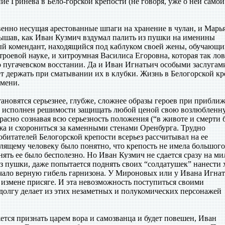
е Гринева в Бело-горской крепости (не говоря, уже о ней само
енно несущая арестованные шпаги на хранение в чулан, и Марь
лышав, как Иван Кузмич вздумал палить из пушки на именины
й комендант, находящийся под каблуком своей жены, обучающ
троевой науке, и хитроумная Василиса Егоровна, которая так ло
о пугачевском восстании. Да и Иван Игнатьич особыми заслугам
еет держать при сматывании их в клубки. Жизнь в Белогорской к
емени.
тановятся серьезнее, глубже, сложнее образы героев при прибли
ев исполнен решимости защищать любой ценой свою возлюбленн
расно сознавая всю серьезность положения (“в животе и смерти 
ужа и схорониться за каменными стенами Оренбурга. Трудно
обитателей Белогорской крепости всерьез рассчитывал на ее
ящему человеку было понятно, что крепость не имела большого
нять ее было бесполезно. Но Иван Кузмич не сдается сразу на ми
 из пушки, даже попытается поднять своих “солдатушек” нанести 
начало верную гибель гарнизона. У Мироновых или у Ивана Игна
 измене присяге. И эта невозможность поступиться своими
олгу делает из этих незаметных и полукомических персонажей
ется признать царем вора и самозванца и будет повешен, Иван