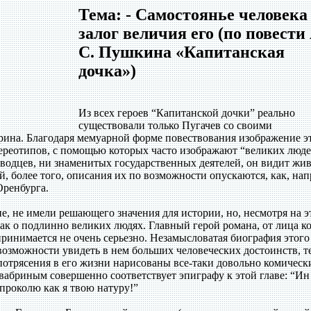
Тема: - Самостоянье человек
залог величия его (по повести 
С. Пушкина «Капитанская
дочка»)
Из всех героев “Капитанской дочки” реально
существовали только Пугачев со своими
ина. Благодаря мемуарной форме повествования изображение э
ереотипов, с помощью которых часто изображают “великих люде
оводцев, ни знаменитых государственных деятелей, он видит жи
й, более того, описания их по возможности опускаются, как, на
Оренбурга.
, не имели решающего значения для истории, но, несмотря на э
ак о подлинно великих людях. Главный герой романа, от лица к
спринимается не очень серьезно. Незамысловатая биография этого
возможности увидеть в нем больших человеческих достоинств, т
потрясения в его жизни нарисованы все-таки довольно комическ
вабриным совершенно соответствует эпиграфу к этой главе: “Ин
 проколю как я твою натуру!”