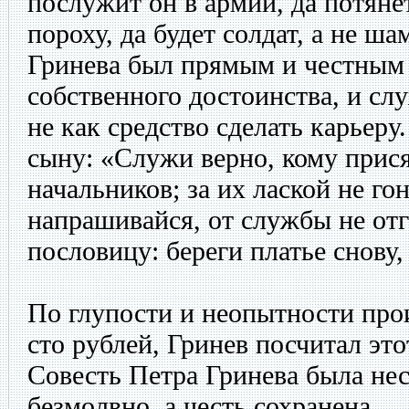
послужит он в армии, да потяне
пороху, да будет солдат, а не ш
Гринева был прямым и честным 
собственного достоинства, и слу
не как средство сделать карьер
сыну: «Служи верно, кому прис
начальников; за их лаской не го
напрашивайся, от службы не отг
пословицу: береги платье снову,
По глупости и неопытности про
сто рублей, Гринев посчитал это
Совесть Петра Гринева была нес
безмолвно, а честь сохранена.