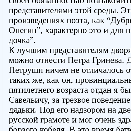
своей обязанностью познакомит
представителями этой среды. Эт
произведениях поэта, как “Дубр
Онегин”, характерно это и для 
дочка”.
К лучшим представителям дворя
можно отнести Петра Гринева. Д
Петруши ничем не отличалось от
таких же, как он, провинциальн
пятилетнего возраста отдан я б
Савельичу, за трезвое поведени
дядьки. Под его надзором на дв
русской грамоте и мог очень здр
борзого кобеля. В это время ба