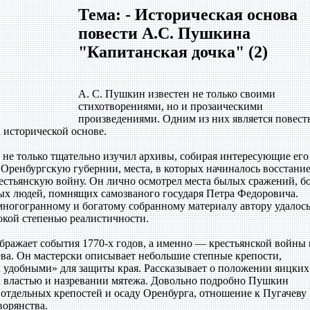
Тема: - Историческая основа
повести А.С. Пушкина
"Капитанская дочка" (2)
А. С. Пушкин известен не только своими
стихотворениями, но и прозаическими
произведениями. Одним из них является повест
 исторической основе.
 не только тщательно изучил архивы, собирая интересующие его
 Оренбургскую губернии, места, в которых начиналось восстани
рестьянскую войну. Он лично осмотрел места былых сражений, б
х людей, помнящих самозваного государя Петра Федоровича.
многогранному и богатому собранному материалу автору удалос
окой степенью реалистичности.
ражает события 1770-х годов, а именно — крестьянской войны
ва. Он мастерски описывает небольшие степные крепости,
 удобными» для защиты края. Рассказывает о положении яицких
ва властью и назревании мятежа. Довольно подробно Пушкин
е отдельных крепостей и осаду Оренбурга, отношение к Пугачеву
ворянства.