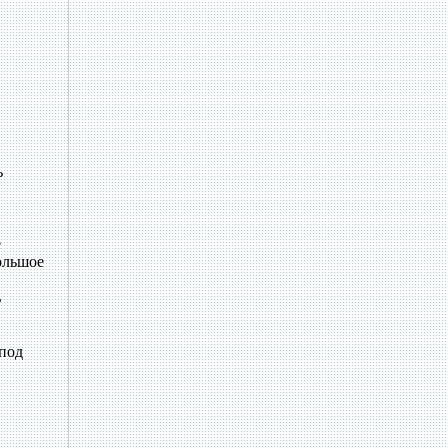
ь
е
ольшое
ь
 под