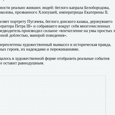
ности реально живших людей: беглого капрала Белобородова,
колова, прозванного Хлопушей, императрицы Екатерины II.
яет портрету Пугачева, беглого донского казака, дерзнувшего
ератора Петра III» и собравшего вокруг себя многочисленных
предводитель производил сильное «впечатление на умы простых 
енной доблестью, манерой поведения».
 переплетены художественный вымысел и историческая правда,
вных героев, их надеждами и переживаниями.
далось в художественной форме отобразить реальные события
 не оставит равнодушным.