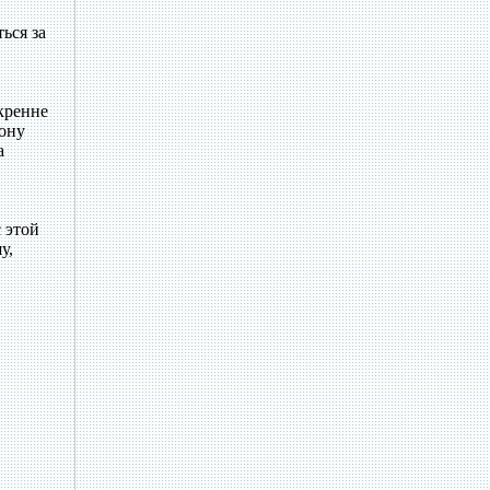
ься за
кренне
рону
а
 этой
у,