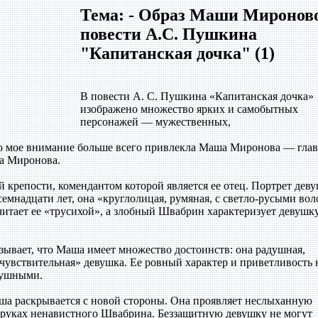
Тема: - Образ Маши Миронов
повести А.С. Пушкина
"Капитанская дочка" (1)
В повести А. С. Пушкина «Капитанская дочка»
изображено множество ярких и самобытных
персонажей — мужественных,
о мое внимание больше всего привлекла Маша Миронова — глав
на Миронова.
 крепости, комендантом которой является ее отец. Портрет дев
семнадцати лет, она «круглолицая, румяная, с светло-русыми вол
читает ее «трусихой», а злобный Швабрин характеризует девушк
зывает, что Маша имеет множество достоинств: она радушная,
 чувствительная» девушка. Ее ровный характер и приветливость 
душными.
ша раскрывается с новой стороны. Она проявляет неслыханную
в руках ненавистного Швабрина. Беззащитную девушку не могут