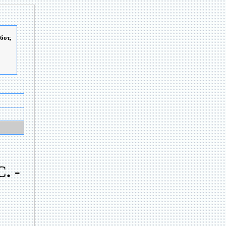
бот,
. -