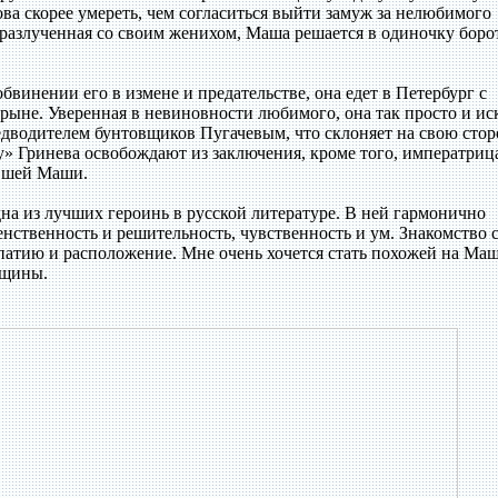
ова скорее умереть, чем согласиться выйти замуж за нелюбимого
 разлученная со своим женихом, Маша решается в одиночку борот
обвинении его в измене и предательстве, она едет в Петербург с
рыне. Уверенная в невиновности любимого, она так просто и ис
редводителем бунтовщиков Пугачевым, что склоняет на свою сто
» Гринева освобождают из заключения, кроме того, императриц
евшей Маши.
а из лучших героинь в русской литературе. В ней гармонично
енственность и решительность, чувственность и ум. Знакомство с
тию и расположение. Мне очень хочется стать похожей на Маш
нщины.