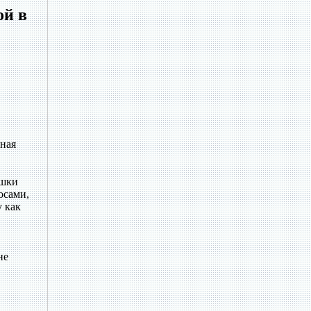
ой в
ная
ушки
осами,
у как
не