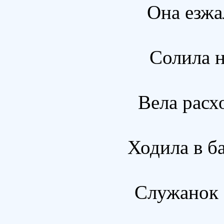
Она езжа
Солила н
Вела расх
Ходила в б
Служанок б