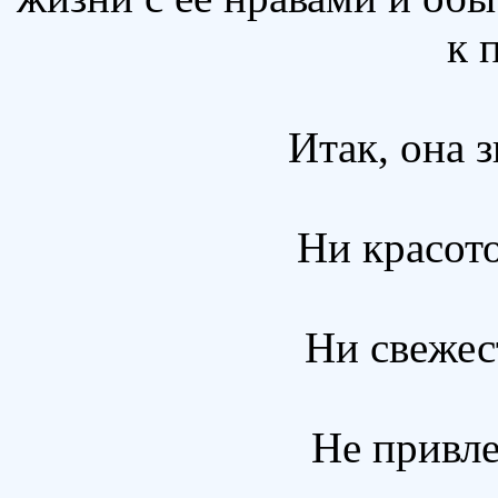
к 
Итак, она з
Ни красото
Ни свежес
Не привле