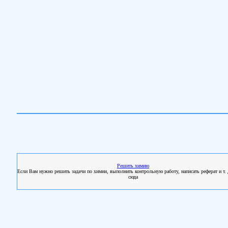
Решить химию
Если Вам нужно решить задачи по химии, выполнить контрольную работу, написать реферат и т. 
сюда