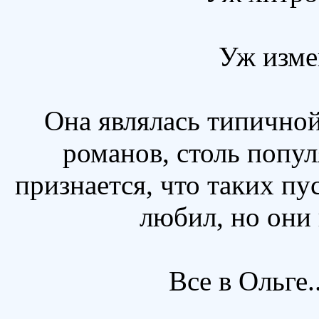
Уж изме
Она являлась типично
романов, столь попу
признается, что таких пу
любил, но они 
Все в Ольге.