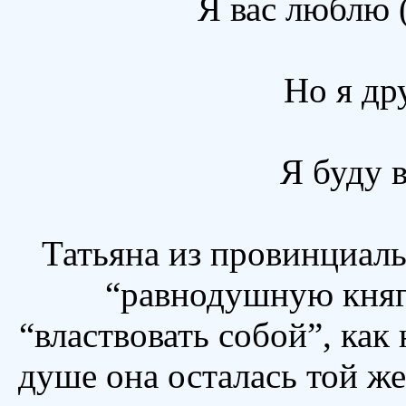
Я вас люблю (
Но я др
Я буду в
Татьяна из провинциал
“равнодушную княг
“властвовать собой”, как 
душе она осталась той же,