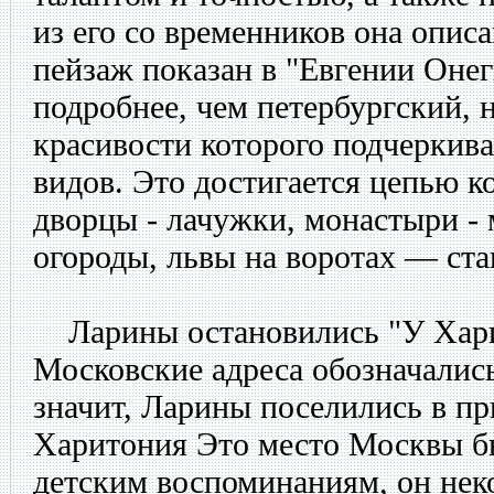
из его со временников она опис
пейзаж показан в "Евгении Онег
подробнее, чем петербургский, 
красивости которого подчеркива
видов. Это достигается цепью к
дворцы - лачужки, монастыри - 
огороды, львы на воротах — ста
Ларины остановились "У Харит
Московские адреса обозначалис
значит, Ларины поселились в пр
Харитония Это место Москвы б
детским воспоминаниям, он нек