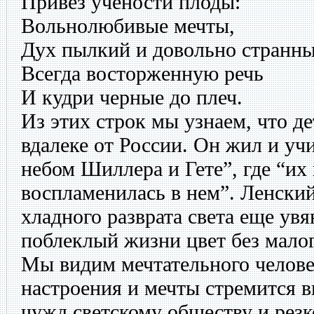
Привез учености плоды:
Вольнолюбивые мечты,
Дух пылкий и довольно странны
Всегда восторженную речь
И кудри черные до плеч.
Из этих строк мы узнаем, что д
вдалеке от России. Он жил и уч
небом Шиллера и Гете”, где “их
воспламенилась в нем”. Ленски
хладного разврата света еще увя
поблеклый жизни цвет без малог
Мы видим мечтательного челове
настроения и мечты стремится в
чужд светскому обществу и резк