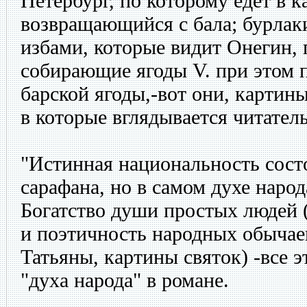
Петербург, по которому едет в к
возвращающийся с бала; бурлак
избами, которые видит Онегин, 
собирающие ягоды V. при этом 
барской ягоды,-вот они, картин
в которые вглядывается читател
"Истинная национальность сост
сарафана, но в самом духе народа
Богатство души простых людей (
и поэтичность народных обычае
Татьяны, картины святок) -все 
"духа народа" в романе.