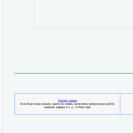
Решить химию
Если Вам нужно решить задачи по химии, выполнить контрольную работу,
написать реферат и т. д., то Вам сюда