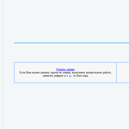
Решить химию
Если Вам нужно решить задачи по химии, выполнить контрольную работу,
написать реферат и т. д., то Вам сюда