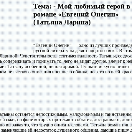
Тема: - Мой любимый герой в
романе «Евгений Онегин»
(Татьяна Ларина)
“Евгений Онегин” — одно из лучших произвед
русской литературы девятнадцатого века. В это
Лариной. Чувствительность, сентиментальность Татьяны, ее дух
 сопереживать и понимать то, чего не видят другие, влечет к не
ает Татьяну особенной, неповторимой. Пушкин искусно пишет
ем нет четкого описания внешнего облика, но зато во всей крас
Татьяны останется непостижимым, малоуловимым и таинственны
Пейзажи, на фоне которых протекают события, достраивают, доп
сно выражая то, что трудно описать словами. Татьяна романтична
ы, заменяющие ей недостаток душевного общения, дающие пищу д