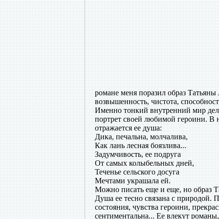
романе меня поразил образ Татьяны 
возвышенность, чистота, способность
Именно тонкий внутренний мир дел
портрет своей любимой героини. В н
отражается ее душа:
Дика, печальна, молчалива,
Как лань лесная боязлива...
Задумчивость, ее подруга
От самых колыбельных дней,
Теченье сельского досуга
Мечтами украшала ей.
Можно писать еще и еще, но образ 
Душа ее тесно связана с природой. 
состояния, чувства героини, прекра
сентиментальна... Ее влекут роман