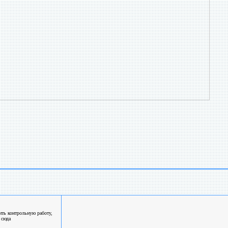
ть контрольную работу,
 сюда