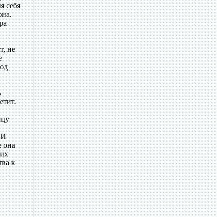
я себя
она.
ра
т, не
е
под
ь
етит.
ицу
 И
е она
оих
тва к