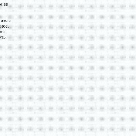
м ее
лимая
рное,
еня
уть.