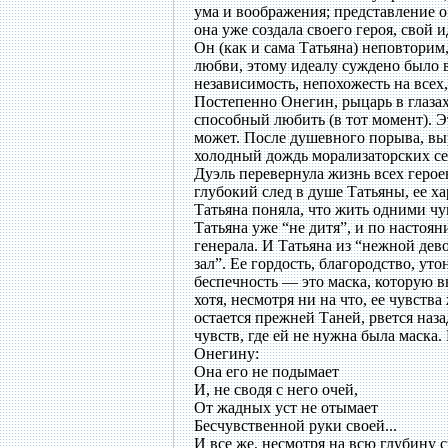
ума и воображения; представление о
она уже создала своего героя, свой
Он (как и сама Татьяна) неповторим
любви, этому идеалу суждено было в
независимость, непохожесть на всех,
Постепенно Онегин, рыцарь в глазах
способный любить (в тот момент). Э
может. После душевного порыва, вы
холодный дождь морализаторских с
Дуэль перевернула жизнь всех герое
глубокий след в душе Татьяны, ее ха
Татьяна поняла, что жить одними чув
Татьяна уже “не дитя”, и по настоян
генерала. И Татьяна из “нежной де
зал”. Ее гордость, благородство, 
беспечность — это маска, которую в
хотя, несмотря ни на что, ее чувств
остается прежней Таней, рвется назад
чувств, где ей не нужна была маска
Онегину:
Она его не подымает
И, не сводя с него очей,
От жадных уст не отымает
Бесчувственной руки своей...
И все же, несмотря на всю глубину с