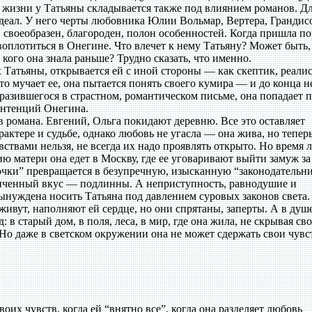
 жизни у Татьяны складывается также под влиянием романов. Дл
 идеал. У него черты любовника Юлии Вольмар, Вертера, Грандис
, своеобразен, благороден, полон особенностей. Когда пришла по
оплотиться в Онегине. Что влечет к нему Татьяну? Может быть,
 кого она знала раньше? Трудно сказать, что именно.
 Татьяны, открывается ей с иной стороны — как скептик, реалис
то мучает ее, она пытается понять своего кумира — и до конца н
разившегося в страстном, романтическом письме, она попадает 
ентенций Онегина.
в романа. Евгений, Ольга покидают деревню. Все это оставляет
рактере и судьбе, однако любовь не угасла — она жива, но тепер
ствами нельзя, не всегда их надо проявлять открыто. Но время л
ию матери она едет в Москву, где ее уговаривают выйти замуж за
вочки” превращается в безупречную, изысканную “законодательн
утонченный вкус — подлинны. А неприступность, равнодушие и
ынуждена носить Татьяна под давлением суровых законов света.
а живут, наполняют ей сердце, но они спрятаны, заперты. А в душ
: в старый дом, в поля, леса, в мир, где она жила, не скрывая св
. Но даже в светском окружении она не может сдержать свои чувс
воих чувств, когда ей “внятно все”, когда она разделяет любовь