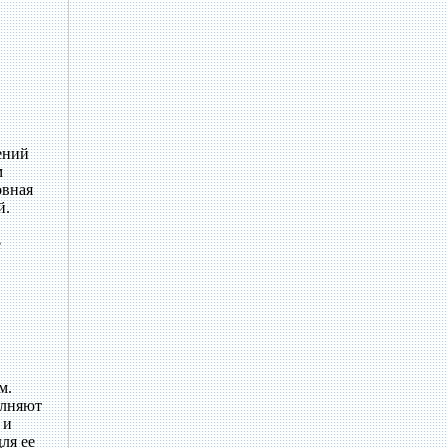
ений
м
овная
й.
е
м.
олняют
 и
ля ее