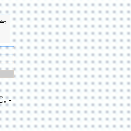
бот,
. -