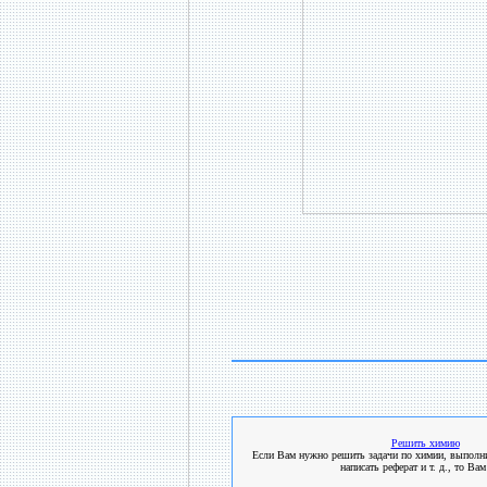
Решить химию
Если Вам нужно решить задачи по химии, выполни
написать реферат и т. д., то Вам