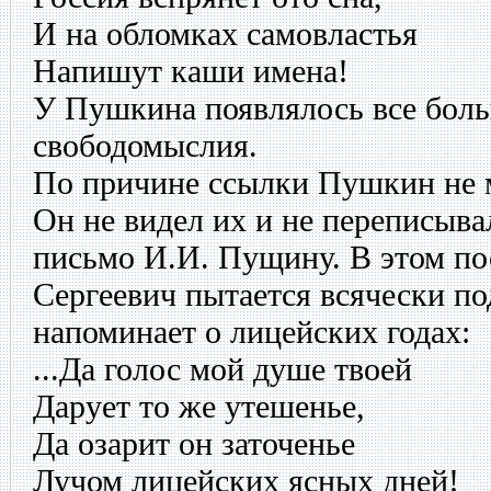
И на обломках самовластья
Напишут каши имена!
У Пушкина появлялось все боль
свободомыслия.
По причине ссылки Пушкин не м
Он не видел их и не переписыва
письмо И.И. Пущину. В этом п
Сергеевич пытается всячески п
напоминает о лицейских годах:
...Да голос мой душе твоей
Дарует то же утешенье,
Да озарит он заточенье
Лучом лицейских ясных дней!