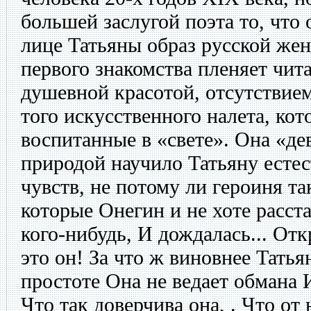
большей заслугой поэта то, что
лице Татьяны образ русской же
первого знакомства пленяет чит
душевной красотой, отсутствием
того искусственного налета, ко
воспитанные в «свете». Она «де
природой научило Татьяну есте
чувств, не потому ли героиня так
которые Онегин и не хоте расста
кого-нибудь, И дождалась... Отк
это он! За что ж виновнее Татьян
простоте Она не ведает обмана 
Что так доверчива она, . Что от