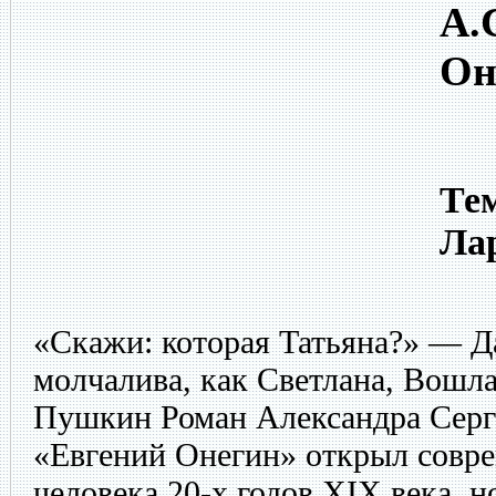
А.
Он
Тем
Лар
«Скажи: которая Татьяна?» — Да
молчалива, как Светлана, Вошла 
Пушкин Роман Александра Сер
«Евгений Онегин» открыл совр
человека 20-х годов XIX века, 