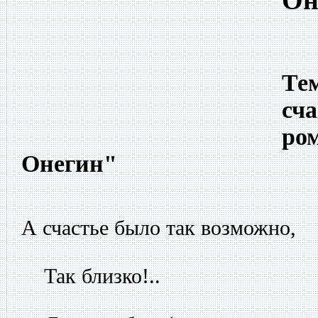
Он
Тем
сча
ро
Онегин"
А счастье было так возможно,
Так близко!..